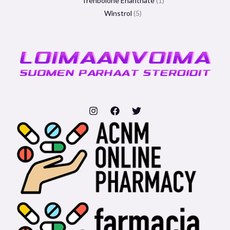
Trenbolone Enanthate
1
Winstrol
5