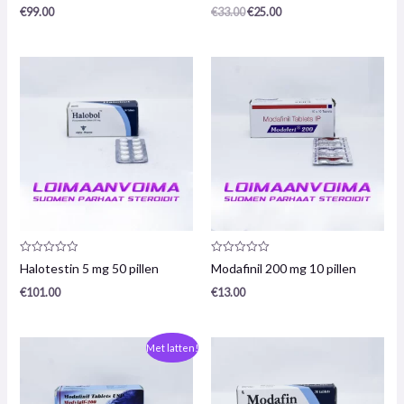
/
/
€
99.00
€
33.00
€
25.00
5
5
Productrecensie:
Productrecensie:
Halotestin 5 mg 50 pillen
Modafinil 200 mg 10 pillen
0
0
/
/
€
101.00
€
13.00
5
5
De
De
Met latten!
oorspronkelijke
huidige
prijs
prijs
was:
is:
€112,00.
€101,00.