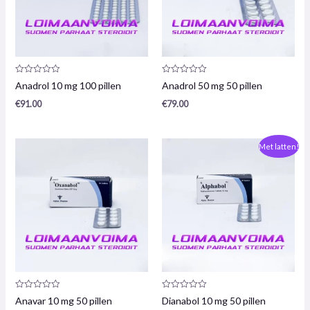
Productrecensie:
Productrecensie:
Anadrol 10 mg 100 pillen
Anadrol 50 mg 50 pillen
0
0
/
/
€
91.00
€
79.00
5
5
De
De
Met latten!
oorspronkelijke
huidige
prijs
prijs
was:
is:
€33,00.
€25,00.
Productrecensie:
Productrecensie:
Anavar 10 mg 50 pillen
Dianabol 10 mg 50 pillen
0
0