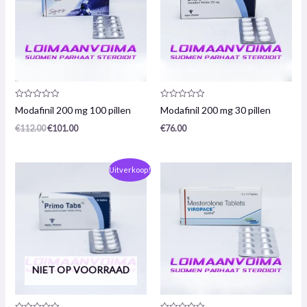
Productrecensie:
Productrecensie:
Modafinil 200 mg 100 pillen
Modafinil 200 mg 30 pillen
0
0
/
/
€
112.00
€
101.00
€
76.00
5
5
De
De
Uitverkoop!
oorspronkelijke
huidige
prijs
prijs
was:
is:
€169,00.
€160,00.
NIET OP VOORRAAD