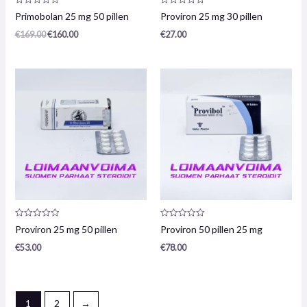
Productrecensie:
Productrecensie:
Primobolan 25 mg 50 pillen
Proviron 25 mg 30 pillen
0
0
/
/
€
169.00
€
160.00
€
27.00
5
5
Productrecensie:
Productrecensie:
Proviron 25 mg 50 pillen
Proviron 50 pillen 25 mg
0
0
/
/
€
53.00
€
78.00
5
5
1
2
→