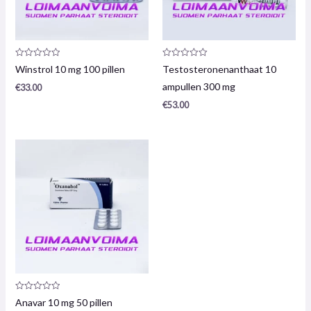
Productrecensie:
Productrecensie:
Winstrol 10 mg 100 pillen
Testosteronenanthaat 10
0
0
/
/
ampullen 300 mg
€
33.00
5
5
€
53.00
Productrecensie:
Anavar 10 mg 50 pillen
0