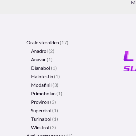
Me
Orale steroïden
17
Anadrol
2
Anavar
1
Dianabol
1
Halotestin
1
Modafinil
3
Primobolan
1
Proviron
3
Superdrol
1
Turinabol
1
Winstrol
3
Anti-oestrogenen
11