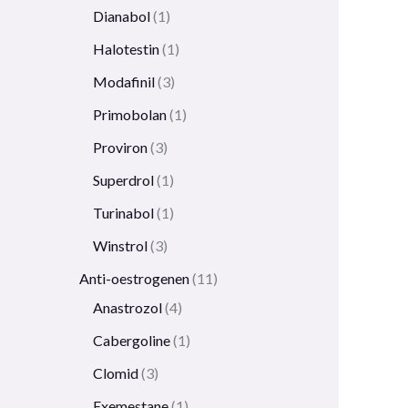
Dianabol
1
Halotestin
1
Modafinil
3
Primobolan
1
Proviron
3
Superdrol
1
Turinabol
1
Winstrol
3
Anti-oestrogenen
11
Anastrozol
4
Cabergoline
1
Clomid
3
Exemestane
1