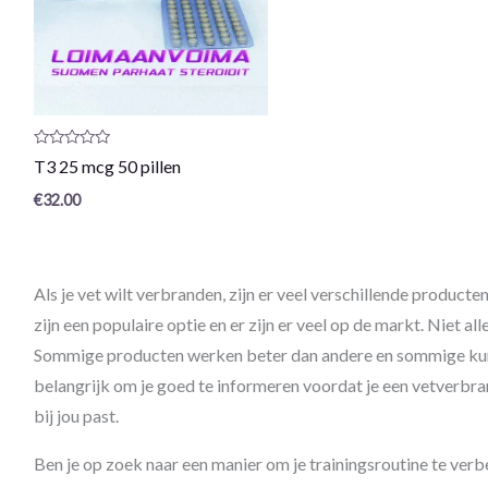
Productrecensie:
T3 25 mcg 50 pillen
0
/
€
32.00
5
Als je vet wilt verbranden, zijn er veel verschillende product
zijn een populaire optie en er zijn er veel op de markt. Niet al
Sommige producten werken beter dan andere en sommige kunnen
belangrijk om je goed te informeren voordat je een vetverbra
bij jou past.
Ben je op zoek naar een manier om je trainingsroutine te ver