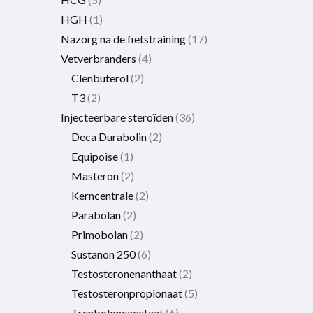
HGH
1
Nazorg na de fietstraining
17
Vetverbranders
4
Clenbuterol
2
T3
2
Injecteerbare steroïden
36
Deca Durabolin
2
Equipoise
1
Masteron
2
Kerncentrale
2
Parabolan
2
Primobolan
2
Sustanon 250
6
Testosteronenanthaat
2
Testosteronpropionaat
5
Trenboloneacetaat
6