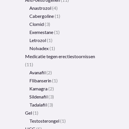
Anastrozol
4
Cabergoline
1
Clomid
3
Exemestane
1
Letrozol
1
Nolvadex
1
Medicatie tegen erectiestoornissen
11
Avanafil
2
Flibanserin
1
Kamagra
2
Sildenafil
3
Tadalafil
3
Gel
1
Testosterongel
1
HCG
5