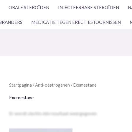
ORALE STEROÏDEN
INJECTEERBARE STEROÏDEN
N
BRANDERS
MEDICATIE TEGEN ERECTIESTOORNISSEN
Startpagina
/
Anti-oestrogenen
/ Exemestane
Exemestane
Er wordt slechts één resultaat weergegeven