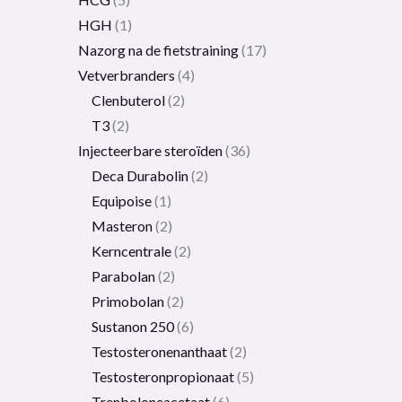
HGH
1
Nazorg na de fietstraining
17
Vetverbranders
4
Clenbuterol
2
T3
2
Injecteerbare steroïden
36
Deca Durabolin
2
Equipoise
1
Masteron
2
Kerncentrale
2
Parabolan
2
Primobolan
2
Sustanon 250
6
Testosteronenanthaat
2
Testosteronpropionaat
5
Trenboloneacetaat
6