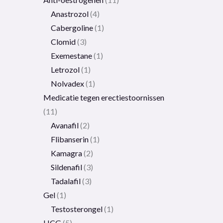
Anastrozol
4
Cabergoline
1
Clomid
3
Exemestane
1
Letrozol
1
Nolvadex
1
Medicatie tegen erectiestoornissen
11
Avanafil
2
Flibanserin
1
Kamagra
2
Sildenafil
3
Tadalafil
3
Gel
1
Testosterongel
1
HCG
5