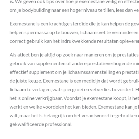
is. We geven ook tips over hoe je exemestane veilig en effectie
om je bodybuilding naar een hoger niveau te tillen, lees dan ve
Exemestane is een krachtige steroïde die je kan helpen de gew
helpen spiermassa op te bouwen, lichaamsvet te verminderen e
correct gebruik kan het indrukwekkende resultaten oplevere
Als atleet ben je altijd op zoek naar manieren om je prestatie
gebruik van supplementen of andere prestatieverhogende midd
effectief supplement om je lichaamssamenstelling en prestati
de juiste keuze. Exemestane is een medicijn dat wordt gebrui
lichaam te verlagen, wat spiergroei en vetverlies bevordert. 
het is online verkrijgbaar. Voordat je exemestane koopt, is het
werkt en welke voordelen het kan bieden. Exemestane kan je h
wilt, maar het is belangrijk om het verantwoord te gebruiken
gekwalificeerde professional.