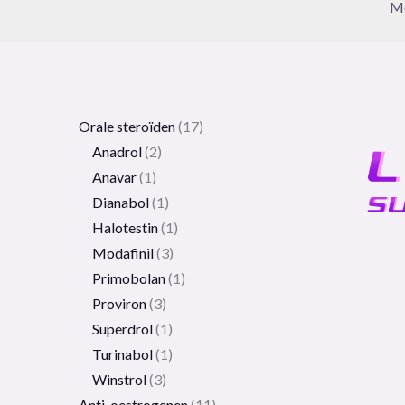
Me
Orale steroïden
17
Anadrol
2
Anavar
1
Dianabol
1
Halotestin
1
Modafinil
3
Primobolan
1
Proviron
3
Superdrol
1
Turinabol
1
Winstrol
3
Anti-oestrogenen
11