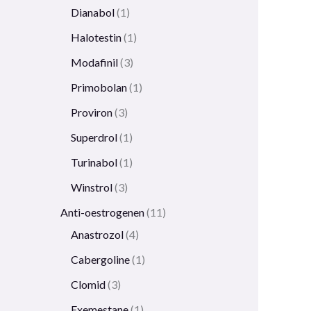
Dianabol
1
Halotestin
1
Modafinil
3
Primobolan
1
Proviron
3
Superdrol
1
Turinabol
1
Winstrol
3
Anti-oestrogenen
11
Anastrozol
4
Cabergoline
1
Clomid
3
Exemestane
1