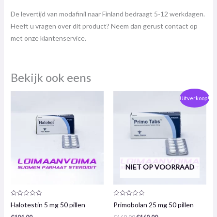
De levertijd van modafinil naar Finland bedraagt ​​5-12 werkdagen.
Heeft u vragen over dit product? Neem dan gerust contact op
met onze klantenservice.
Bekijk ook eens
De
De
Uitverkoop!
oorspronkelijke
huidige
prijs
prijs
was:
is:
€169,00.
€160,00.
NIET OP VOORRAAD
Productrecensie:
Productrecensie:
Halotestin 5 mg 50 pillen
Primobolan 25 mg 50 pillen
0
0
/
/