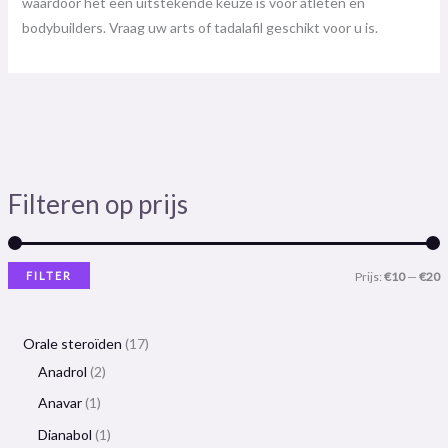
waardoor het een uitstekende keuze is voor atleten en
bodybuilders. Vraag uw arts of tadalafil geschikt voor u is.
Filteren op prijs
FILTER
Prijs:
€10
—
€20
Orale steroïden
17
Anadrol
2
Anavar
1
Dianabol
1