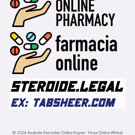
© 2026 Anabole Steroïden Online Kopen - Finse Online Winkel