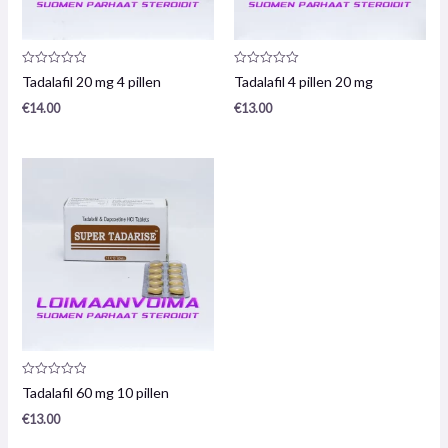
Productrecensie:
Productrecensie:
Tadalafil 20 mg 4 pillen
Tadalafil 4 pillen 20 mg
0
0
/
/
€
14.00
€
13.00
5
5
Productrecensie:
Tadalafil 60 mg 10 pillen
0
/
€
13.00
5