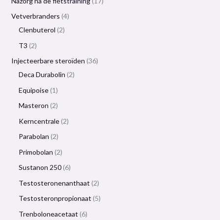
Nazorg na de fietstraining
17
Vetverbranders
4
Clenbuterol
2
T3
2
Injecteerbare steroïden
36
Deca Durabolin
2
Equipoise
1
Masteron
2
Kerncentrale
2
Parabolan
2
Primobolan
2
Sustanon 250
6
Testosteronenanthaat
2
Testosteronpropionaat
5
Trenboloneacetaat
6