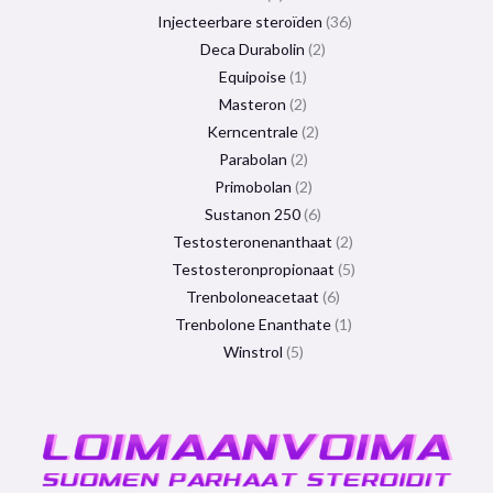
Injecteerbare steroïden
36
Deca Durabolin
2
Equipoise
1
Masteron
2
Kerncentrale
2
Parabolan
2
Primobolan
2
Sustanon 250
6
Testosteronenanthaat
2
Testosteronpropionaat
5
Trenboloneacetaat
6
Trenbolone Enanthate
1
Winstrol
5