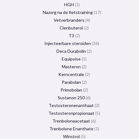
HGH
1
Nazorg na de fietstraining
17
Vetverbranders
4
Clenbuterol
2
T3
2
Injecteerbare steroïden
36
Deca Durabolin
2
Equipoise
1
Masteron
2
Kerncentrale
2
Parabolan
2
Primobolan
2
Sustanon 250
6
Testosteronenanthaat
2
Testosteronpropionaat
5
Trenboloneacetaat
6
Trenbolone Enanthate
1
Winstrol
5