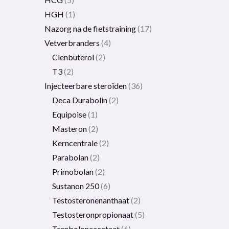
HGH
1
Nazorg na de fietstraining
17
Vetverbranders
4
Clenbuterol
2
T3
2
Injecteerbare steroïden
36
Deca Durabolin
2
Equipoise
1
Masteron
2
Kerncentrale
2
Parabolan
2
Primobolan
2
Sustanon 250
6
Testosteronenanthaat
2
Testosteronpropionaat
5
Trenboloneacetaat
6