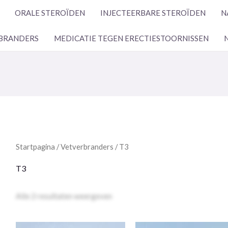
ORALE STEROÏDEN
INJECTEERBARE STEROÏDEN
N
BRANDERS
MEDICATIE TEGEN ERECTIESTOORNISSEN
Startpagina
/
Vetverbranders
/ T3
T3
Toon alle 2 resultaten