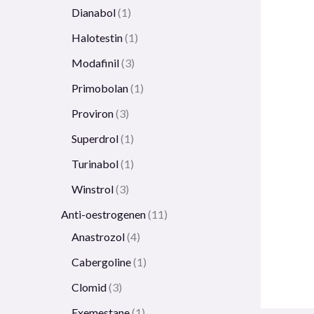
Dianabol
1
Halotestin
1
Modafinil
3
Primobolan
1
Proviron
3
Superdrol
1
Turinabol
1
Winstrol
3
Anti-oestrogenen
11
Anastrozol
4
Cabergoline
1
Clomid
3
Exemestane
1