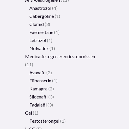
Anastrozol
4
Cabergoline
1
Clomid
3
Exemestane
1
Letrozol
1
Nolvadex
1
Medicatie tegen erectiestoornissen
11
Avanafil
2
Flibanserin
1
Kamagra
2
Sildenafil
3
Tadalafil
3
Gel
1
Testosterongel
1
HCG
5