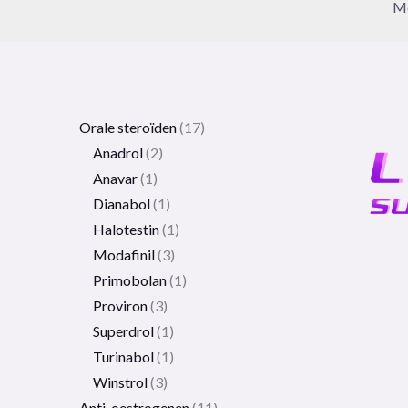
Me
Orale steroïden
17
Anadrol
2
Anavar
1
Dianabol
1
Halotestin
1
Modafinil
3
Primobolan
1
Proviron
3
Superdrol
1
Turinabol
1
Winstrol
3
Anti-oestrogenen
11