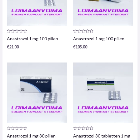
Productrecensie:
Productrecensie:
Anastrozol 1 mg 100 pillen
Anastrozol 1 mg 100 pillen
0
0
/
/
€
21.00
€
105.00
5
5
Productrecensie:
Productrecensie:
Anastrozol 1 mg 30 pillen
Anastrozol 30 tabletten 1 mg
0
0