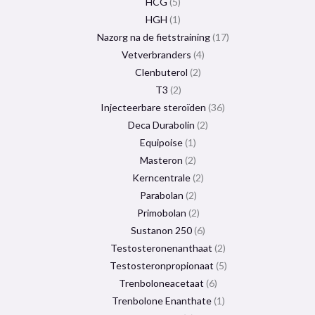
HCG
5
HGH
1
Nazorg na de fietstraining
17
Vetverbranders
4
Clenbuterol
2
T3
2
Injecteerbare steroïden
36
Deca Durabolin
2
Equipoise
1
Masteron
2
Kerncentrale
2
Parabolan
2
Primobolan
2
Sustanon 250
6
Testosteronenanthaat
2
Testosteronpropionaat
5
Trenboloneacetaat
6
Trenbolone Enanthate
1