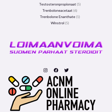
Testosteronpropionaat
5
Trenboloneacetaat
6
Trenbolone Enanthate
1
Winstrol
5