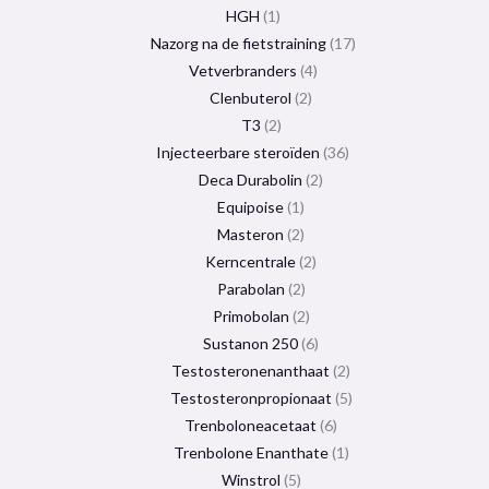
HGH
1
Nazorg na de fietstraining
17
Vetverbranders
4
Clenbuterol
2
T3
2
Injecteerbare steroïden
36
Deca Durabolin
2
Equipoise
1
Masteron
2
Kerncentrale
2
Parabolan
2
Primobolan
2
Sustanon 250
6
Testosteronenanthaat
2
Testosteronpropionaat
5
Trenboloneacetaat
6
Trenbolone Enanthate
1
Winstrol
5