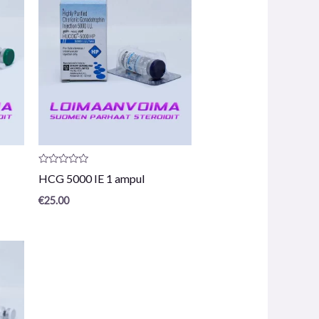
Productrecensie:
HCG 5000 IE 1 ampul
0
/
€
25.00
5