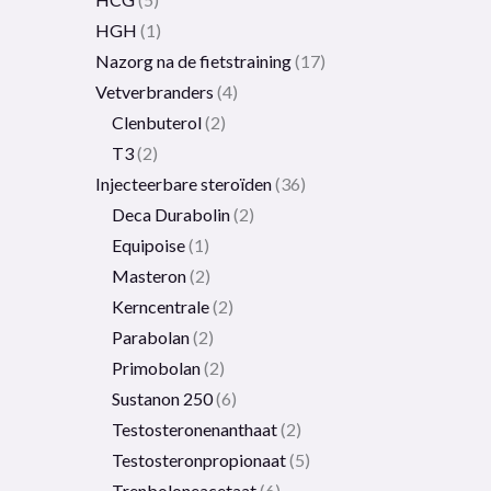
HGH
1
Nazorg na de fietstraining
17
Vetverbranders
4
Clenbuterol
2
T3
2
Injecteerbare steroïden
36
Deca Durabolin
2
Equipoise
1
Masteron
2
Kerncentrale
2
Parabolan
2
Primobolan
2
Sustanon 250
6
Testosteronenanthaat
2
Testosteronpropionaat
5
Trenboloneacetaat
6