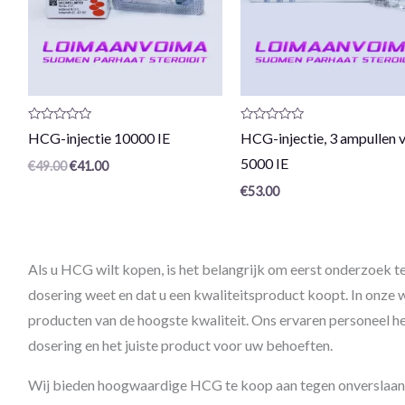
Productrecensie:
Productrecensie:
HCG-injectie 10000 IE
HCG-injectie, 3 ampullen 
0
0
/
/
5000 IE
€
49.00
€
41.00
5
5
€
53.00
Als u HCG wilt kopen, is het belangrijk om eerst onderzoek te
dosering weet en dat u een kwaliteitsproduct koopt. In onze
producten van de hoogste kwaliteit. Ons ervaren personeel help
dosering en het juiste product voor uw behoeften.
Wij bieden hoogwaardige HCG te koop aan tegen onverslaan