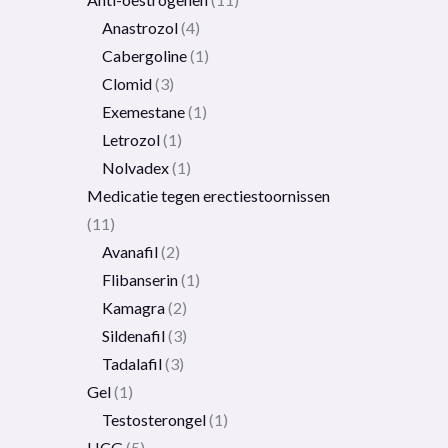
Anastrozol
4
Cabergoline
1
Clomid
3
Exemestane
1
Letrozol
1
Nolvadex
1
Medicatie tegen erectiestoornissen
11
Avanafil
2
Flibanserin
1
Kamagra
2
Sildenafil
3
Tadalafil
3
Gel
1
Testosterongel
1
HCG
5