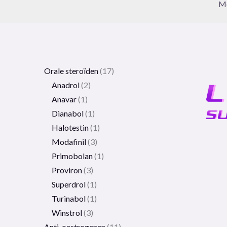
Me
Orale steroïden
17
Anadrol
2
Anavar
1
Dianabol
1
Halotestin
1
Modafinil
3
Primobolan
1
Proviron
3
Superdrol
1
Turinabol
1
Winstrol
3
Anti-oestrogenen
11