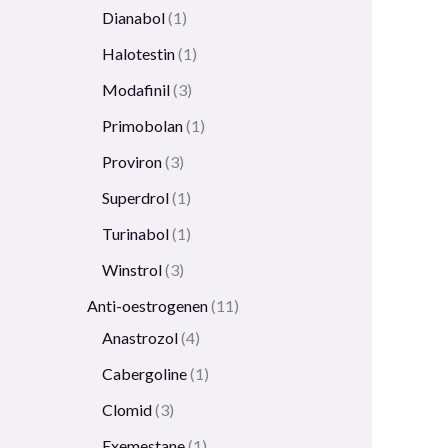
Dianabol
1
Halotestin
1
Modafinil
3
Primobolan
1
Proviron
3
Superdrol
1
Turinabol
1
Winstrol
3
Anti-oestrogenen
11
Anastrozol
4
Cabergoline
1
Clomid
3
Exemestane
1