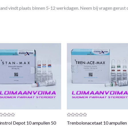
land vindt plaats binnen 5-12 werkdagen. Neem bij vragen gerust 
oductrecensie:
Productrecensie:
nstrol Depot 10 ampullen 50
Trenbolonacetaat 10 ampullen
0
/