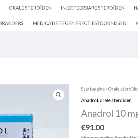
ORALE STEROÏDEN
INJECTEERBARE STEROÏDEN
N
BRANDERS
MEDICATIE TEGEN ERECTIESTOORNISSEN
Anadrol
Startpagina
/
Orale steroïde
10
Anadrol
,
orale steroïden
mg
Anadrol 10 mg
100
pillen
€
91.00
Hoogwaardige Anadrol te k