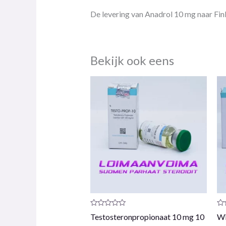
De levering van Anadrol 10 mg naar Fin
Bekijk ook eens
Productrecensie:
Pr
Testosteronpropionaat 10 mg 10
Wi
0
0
/
/