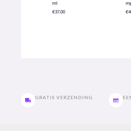
ml
m
5
5
€
37.00
€
4
GRATIS VERZENDING
EE