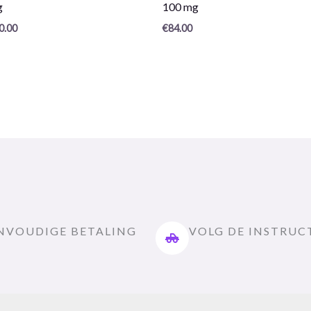
g
100 mg
5
0.00
€
84.00
NVOUDIGE BETALING
VOLG DE INSTRUC