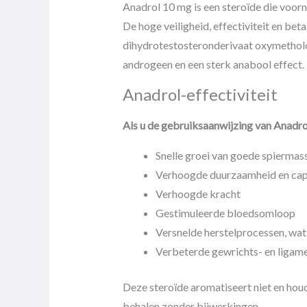
Anadrol 10 mg is een steroïde die voor
De hoge veiligheid, effectiviteit en be
dihydrotestosteronderivaat oxymetholon
androgeen en een sterk anabool effect. 
Anadrol-effectiviteit
Als u de gebruiksaanwijzing van Anadrol
Snelle groei van goede spiermas
Verhoogde duurzaamheid en cap
Verhoogde kracht
Gestimuleerde bloedsomloop
Versnelde herstelprocessen, wat b
Verbeterde gewrichts- en ligam
Deze steroïde aromatiseert niet en houd
behalen zonder bijwerkingen.