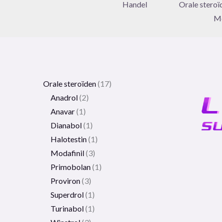
Handel
Orale steroï
Me
Orale steroïden
17
Anadrol
2
Anavar
1
Dianabol
1
Halotestin
1
Modafinil
3
Primobolan
1
Proviron
3
Superdrol
1
Turinabol
1