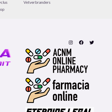
yclus
Vetverbranders
 op