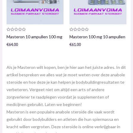
Productrecensie:
Productrecensie:
Masteron 10 ampullen 100 mg
Masteron 100 mg 10 ampullen
0
0
/
/
€
64.00
€
61.00
5
5
Als je Masteron wilt kopen, ben je hier aan het juiste adres. In dit
artikel bespreken we alles wat je moet weten over deze anabole
steroïde en hoe deze je kan helpen je bodybuildingresultaten te
verbeteren. Vergeet niet om altijd een arts of andere
zorgverlener te raadplegen voordat je supplementen of
medicijnen gebruikt. Laten we beginnen!
Masteron is een populaire anabole steroïde die vaak wordt
gebruikt door bodybuilders en atleten die hun spiermassa en
kracht willen vergroten. Deze steroïde is online verkrijgbaar in