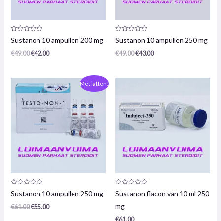
Productrecensie:
Productrecensie:
Sustanon 10 ampullen 200 mg
Sustanon 10 ampullen 250 mg
0
0
/
/
€
49.00
€
42.00
€
49.00
€
43.00
5
5
De
De
Met latten!
oorspronkelijke
huidige
prijs
prijs
was:
is:
€61,00.
€55,00.
Productrecensie:
Productrecensie:
Sustanon 10 ampullen 250 mg
Sustanon flacon van 10 ml 250
0
0
/
/
mg
€
61.00
€
55.00
5
5
€
61.00