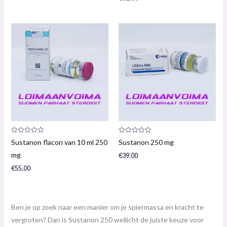
Productrecensie:
Productrecensie:
Sustanon flacon van 10 ml 250
Sustanon 250 mg
0
0
/
/
mg
€
39.00
5
5
€
55.00
Ben je op zoek naar een manier om je spiermassa en kracht te
vergroten? Dan is Sustanon 250 wellicht de juiste keuze voor