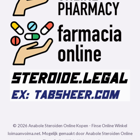
© 2026 Anabole Steroïden Online Kopen - Finse Online Winkel
loimaanvoima.net. Mogelijk gemaakt door Anabole Steroïden Online