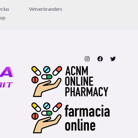
yclus
Vetverbranders
 op