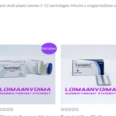
and vindt plaats binnen 5-12 werkdagen. Mocht u vragen hebben o
De
De
Met latten!
oorspronkelijke
huidige
prijs
prijs
was:
is:
€84,00.
€75,00.
oductrecensie:
Productrecensie: