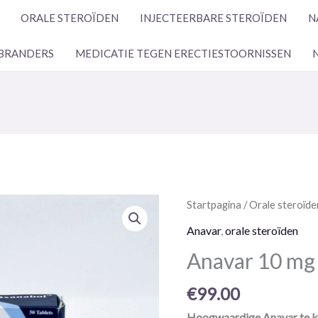
ORALE STEROÏDEN
INJECTEERBARE STEROÏDEN
N
BRANDERS
MEDICATIE TEGEN ERECTIESTOORNISSEN
Anavar
Startpagina
/
Orale steroïde
10
Anavar
,
orale steroïden
mg
Anavar 10 mg 
50
pillen
€
99.00
Hoogwaardige Anavar te ko