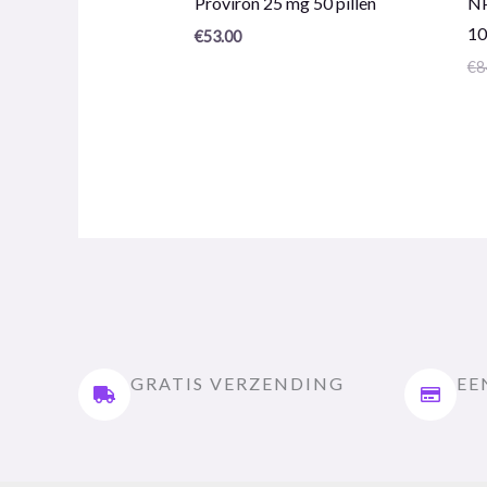
Proviron 25 mg 50 pillen
NP
0
0
/
/
10
€
53.00
5
5
€
8
GRATIS VERZENDING
EE