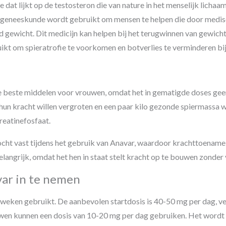
e dat lijkt op de testosteron die van nature in het menselijk lich
 de geneeskunde wordt gebruikt om mensen te helpen die door med
 gewicht. Dit medicijn kan helpen bij het terugwinnen van gewicht n
ikt om spieratrofie te voorkomen en botverlies te verminderen b
 beste middelen voor vrouwen, omdat het in gematigde doses gee
 hun kracht willen vergroten en een paar kilo gezonde spiermassa
reatinefosfaat.
ocht vast tijdens het gebruik van Anavar, waardoor krachttoename 
 belangrijk, omdat het hen in staat stelt kracht op te bouwen zonde
var in te nemen
eken gebruikt. De aanbevolen startdosis is 40-50 mg per dag, ve
uwen kunnen een dosis van 10-20 mg per dag gebruiken. Het wordt