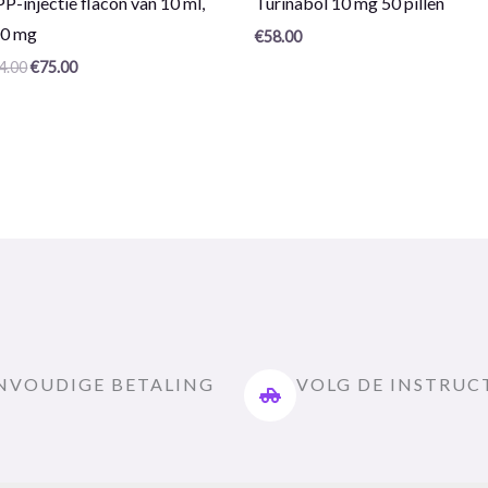
P-injectie flacon van 10 ml,
Turinabol 10 mg 50 pillen
0
/
0 mg
€
58.00
5
4.00
€
75.00
NVOUDIGE BETALING
VOLG DE INSTRUC