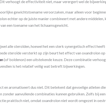
Dit verhoogt de effectiviteit niet, maar verergert wel de bijwerkin
oorlijke gewichtstoename veroorzaken, maar alleen voor beginner
rolon echter op de juiste manier combineert met andere middelen, k
m van een toename van het lichaamsgewicht.
wel alle steroïden, hoewel het een sterk synergetisch effect heeft 
weede steroïde versterkt op zijn beurt het effect van oxandrolon o
an
(of boldenon) een uitstekende keuze. Deze combinatie verhoogt d
endien is het relatief veilig wat betreft bijwerkingen.
t en aromatiseert dus niet. Dit betekent dat gevoelige atleten die 
 zonder aanvullende combinaties kunnen gebruiken. Zelfs bij een 
ctie praktisch niet, omdat oxandrolon niet wordt omgezet in oest