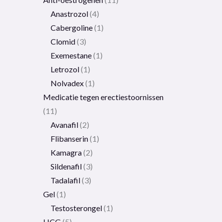
Anastrozol
4
Cabergoline
1
Clomid
3
Exemestane
1
Letrozol
1
Nolvadex
1
Medicatie tegen erectiestoornissen
11
Avanafil
2
Flibanserin
1
Kamagra
2
Sildenafil
3
Tadalafil
3
Gel
1
Testosterongel
1
HCG
5