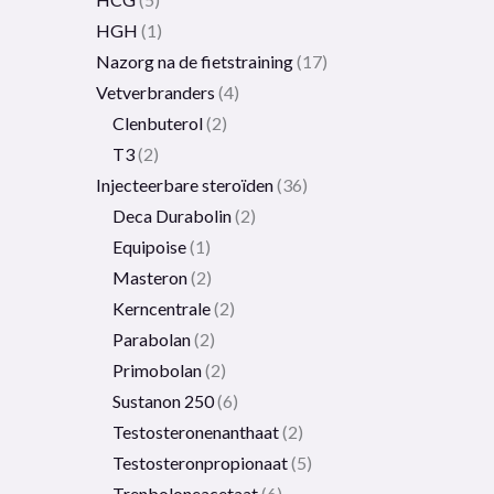
HGH
1
Nazorg na de fietstraining
17
Vetverbranders
4
Clenbuterol
2
T3
2
Injecteerbare steroïden
36
Deca Durabolin
2
Equipoise
1
Masteron
2
Kerncentrale
2
Parabolan
2
Primobolan
2
Sustanon 250
6
Testosteronenanthaat
2
Testosteronpropionaat
5
Trenboloneacetaat
6