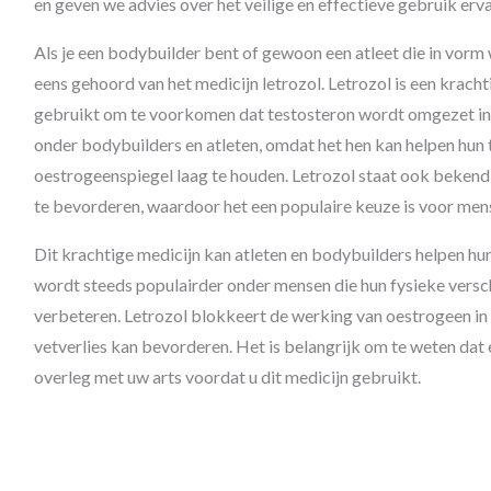
en geven we advies over het veilige en effectieve gebruik erva
Als je een bodybuilder bent of gewoon een atleet die in vorm wi
eens gehoord van het medicijn letrozol. Letrozol is een kra
gebruikt om te voorkomen dat testosteron wordt omgezet in 
onder bodybuilders en atleten, omdat het hen kan helpen hun
oestrogeenspiegel laag te houden. Letrozol staat ook beken
te bevorderen, waardoor het een populaire keuze is voor mense
Dit krachtige medicijn kan atleten en bodybuilders helpen hu
wordt steeds populairder onder mensen die hun fysieke versch
verbeteren. Letrozol blokkeert de werking van oestrogeen in 
vetverlies kan bevorderen. Het is belangrijk om te weten dat
overleg met uw arts voordat u dit medicijn gebruikt.