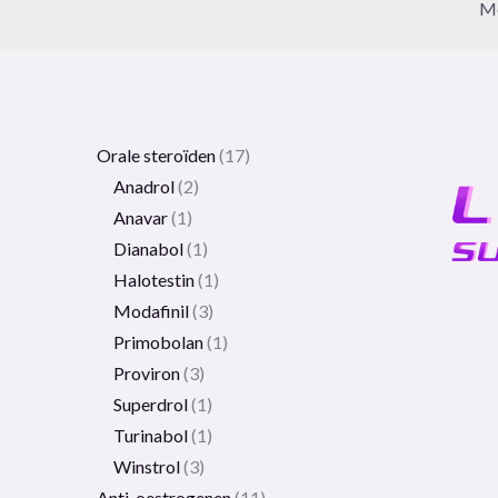
Me
Orale steroïden
17
Anadrol
2
Anavar
1
Dianabol
1
Halotestin
1
Modafinil
3
Primobolan
1
Proviron
3
Superdrol
1
Turinabol
1
Winstrol
3
Anti-oestrogenen
11