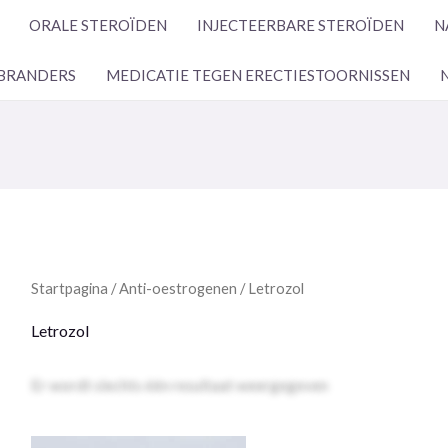
ORALE STEROÏDEN
INJECTEERBARE STEROÏDEN
N
BRANDERS
MEDICATIE TEGEN ERECTIESTOORNISSEN
Startpagina
/
Anti-oestrogenen
/ Letrozol
Letrozol
Er wordt slechts één resultaat weergegeven