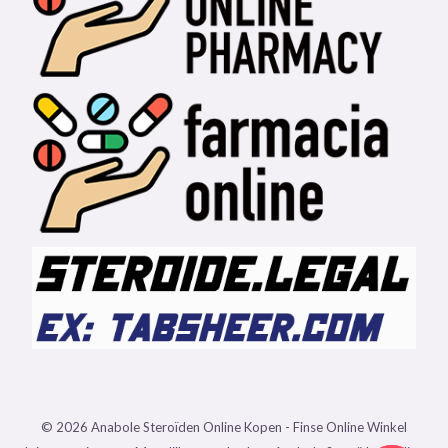
© 2026 Anabole Steroïden Online Kopen - Finse Online Winkel