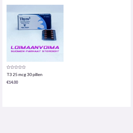
Productrecensie:
T3 25 mcg 30 pillen
0
/
€
14.00
5