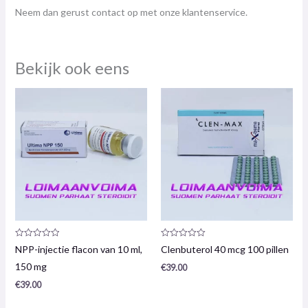
Neem dan gerust contact op met onze klantenservice.
Bekijk ook eens
Productrecensie:
Productrecensie:
NPP-injectie flacon van 10 ml,
Clenbuterol 40 mcg 100 pillen
0
0
/
/
150 mg
€
39.00
5
5
€
39.00