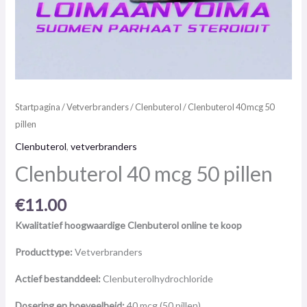
Startpagina
/
Vetverbranders
/
Clenbuterol
/ Clenbuterol 40 mcg 50
pillen
Clenbuterol
,
vetverbranders
Clenbuterol 40 mcg 50 pillen
€
11.00
Kwalitatief hoogwaardige Clenbuterol online te koop
Producttype:
Vetverbranders
Actief bestanddeel:
Clenbuterolhydrochloride
Dosering en hoeveelheid:
40 mcg (50 pillen)