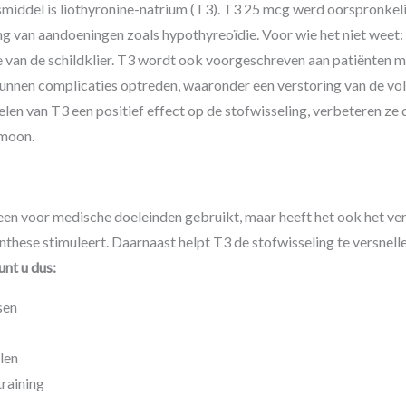
smiddel is liothyronine-natrium (T3). T3 25 mcg werd oorspronkel
ng van aandoeningen zoals hypothyreoïdie. Voor wie het niet weet:
e van de schildklier. T3 wordt ook voorgeschreven aan patiënten m
unnen complicaties optreden, waaronder een verstoring van de vol
en van T3 een positief effect op de stofwisseling, verbeteren ze 
rmoon.
een voor medische doeleinden gebruikt, maar heeft het ook het ve
these stimuleert. Daarnaast helpt T3 de stofwisseling te versnelle
nt u dus:
sen
len
training