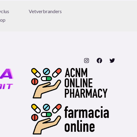
yclus
Vetverbranders
 op