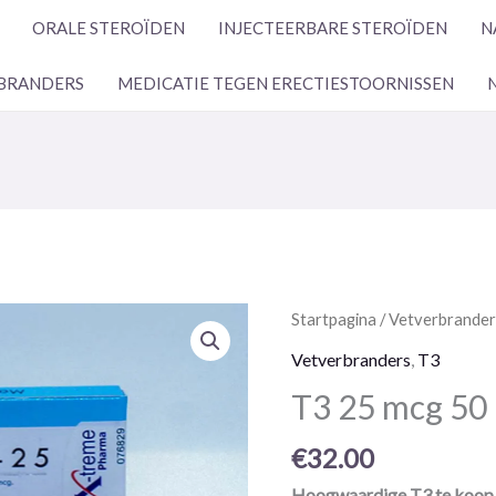
ORALE STEROÏDEN
INJECTEERBARE STEROÏDEN
N
BRANDERS
MEDICATIE TEGEN ERECTIESTOORNISSEN
T3
Startpagina
/
Vetverbrande
25
Vetverbranders
,
T3
mcg
T3 25 mcg 50 
50
pillen
€
32.00
Hoogwaardige T3 te koop 