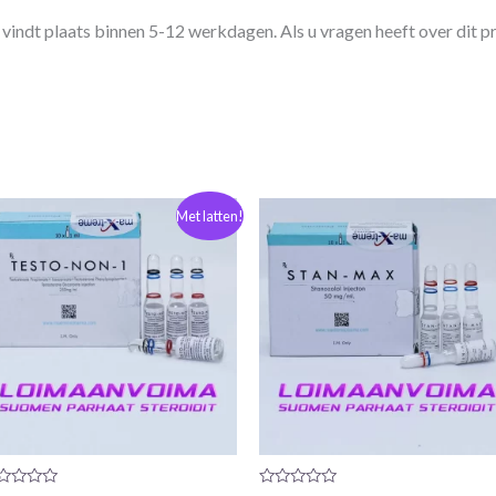
vindt plaats binnen 5-12 werkdagen. Als u vragen heeft over dit p
De
De
Met latten!
oorspronkelijke
huidige
prijs
prijs
was:
is:
€61,00.
€55,00.