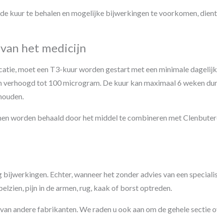
 kuur te behalen en mogelijke bijwerkingen te voorkomen, dient
van het medicijn
catie, moet een T3-kuur worden gestart met een minimale dagelij
n verhoogd tot 100 microgram. De kuur kan maximaal 6 weken dure
houden.
nen worden behaald door het middel te combineren met Clenbuter
g bijwerkingen. Echter, wanneer het zonder advies van een special
lzien, pijn in de armen, rug, kaak of borst optreden.
n van andere fabrikanten. We raden u ook aan om de gehele sectie 