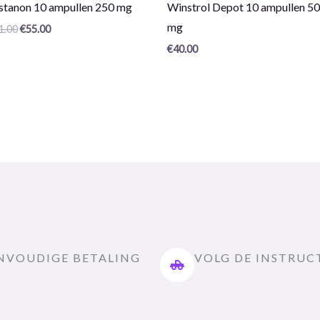
oductrecensie:
Productrecensie:
stanon 10 ampullen 250 mg
Winstrol Depot 10 ampullen 50
0
/
mg
1.00
€
55.00
5
€
40.00
NVOUDIGE BETALING
VOLG DE INSTRUC