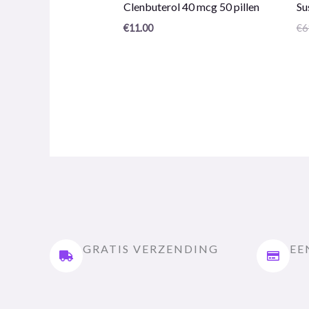
Productrecensie:
Pr
Clenbuterol 40 mcg 50 pillen
Su
0
0
/
/
€
11.00
€
6
5
5
GRATIS VERZENDING
EE