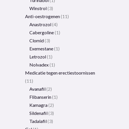
Turinabol
1
Winstrol
3
Anti-oestrogenen
11
Anastrozol
4
Cabergoline
1
Clomid
3
Exemestane
1
Letrozol
1
Nolvadex
1
Medicatie tegen erectiestoornissen
11
Avanafil
2
Flibanserin
1
Kamagra
2
Sildenafil
3
Tadalafil
3