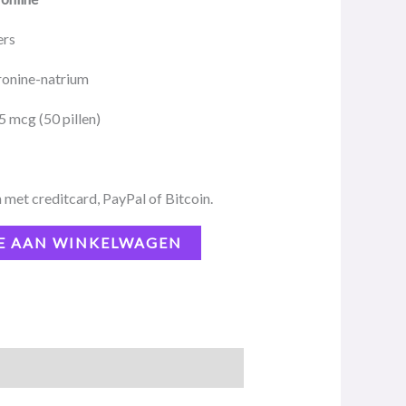
ers
ronine-natrium
5 mcg (50 pillen)
 met creditcard, PayPal of Bitcoin.
E AAN WINKELWAGEN