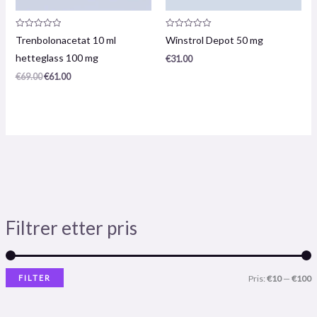
Produktanmeldelse:
Produktanmeldelse:
Trenbolonacetat 10 ml
Winstrol Depot 50 mg
0
0
/
/
hetteglass 100 mg
€
31.00
5
5
€
69.00
€
61.00
Filtrer etter pris
FILTER
Pris:
€10
—
€100