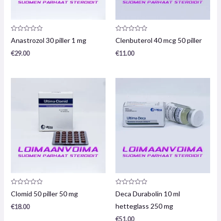
Produktanmeldelse:
Produktanmeldelse:
Anastrozol 30 piller 1 mg
Clenbuterol 40 mcg 50 piller
0
0
/
/
€
29.00
€
11.00
5
5
Produktanmeldelse:
Produktanmeldelse:
Clomid 50 piller 50 mg
Deca Durabolin 10 ml
0
0
/
/
hetteglass 250 mg
€
18.00
5
5
€
51.00