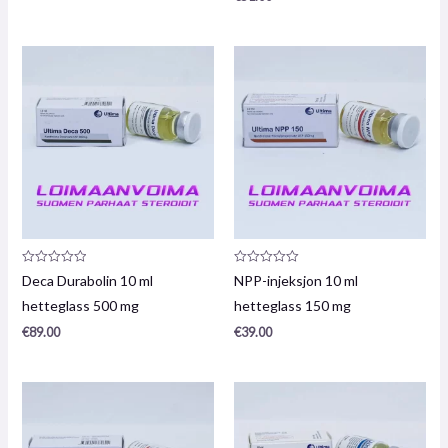
Produktanmeldelse:
Produktanmeldelse:
Deca Durabolin 10 ml
NPP-injeksjon 10 ml
0
0
/
/
hetteglass 500 mg
hetteglass 150 mg
5
5
€
89.00
€
39.00