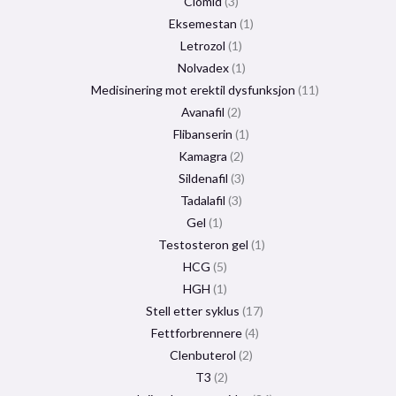
Clomid
3
Eksemestan
1
Letrozol
1
Nolvadex
1
Medisinering mot erektil dysfunksjon
11
Avanafil
2
Flibanserin
1
Kamagra
2
Sildenafil
3
Tadalafil
3
Gel
1
Testosteron gel
1
HCG
5
HGH
1
Stell etter syklus
17
Fettforbrennere
4
Clenbuterol
2
T3
2