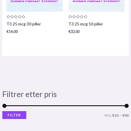
Produktanmeldelse:
Produktanmeldelse:
T3 25 mcg 30 piller
T3 25 mcg 50 piller
0
0
/
/
€
14.00
€
32.00
5
5
Filtrer etter pris
FILTER
Pris:
€10
—
€40