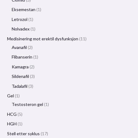
Eksemestan
1
Letrozol
1
Nolvadex
1
Medisinering mot erektil dysfunksjon
11
Avanafil
2
Flibanserin
1
Kamagra
2
Sildenafil
3
Tadalafil
3
Gel
1
Testosteron gel
1
HCG
5
HGH
1
Stell etter syklus
17