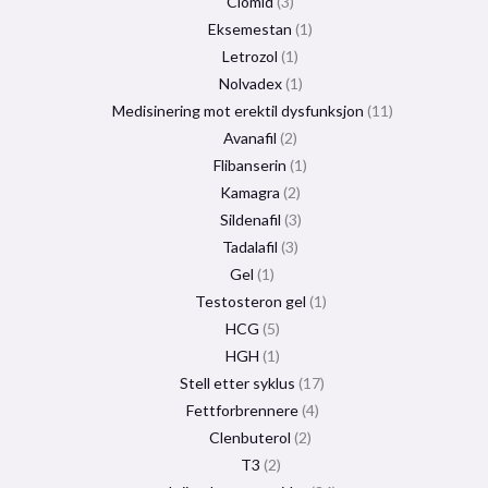
Clomid
3
Eksemestan
1
Letrozol
1
Nolvadex
1
Medisinering mot erektil dysfunksjon
11
Avanafil
2
Flibanserin
1
Kamagra
2
Sildenafil
3
Tadalafil
3
Gel
1
Testosteron gel
1
HCG
5
HGH
1
Stell etter syklus
17
Fettforbrennere
4
Clenbuterol
2
T3
2