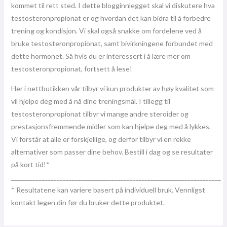
kommet til rett sted. I dette blogginnlegget skal vi diskutere hva
testosteronpropionat er og hvordan det kan bidra til å forbedre
trening og kondisjon. Vi skal også snakke om fordelene ved å
bruke testosteronpropionat, samt bivirkningene forbundet med
dette hormonet. Så hvis du er interessert i å lære mer om
testosteronpropionat, fortsett å lese!
Her i nettbutikken vår tilbyr vi kun produkter av høy kvalitet som
vil hjelpe deg med å nå dine treningsmål. I tillegg til
testosteronpropionat tilbyr vi mange andre steroider og
prestasjonsfremmende midler som kan hjelpe deg med å lykkes.
Vi forstår at alle er forskjellige, og derfor tilbyr vi en rekke
alternativer som passer dine behov. Bestill i dag og se resultater
på kort tid!*
_____________________________________________________________________
* Resultatene kan variere basert på individuell bruk. Vennligst
kontakt legen din før du bruker dette produktet.