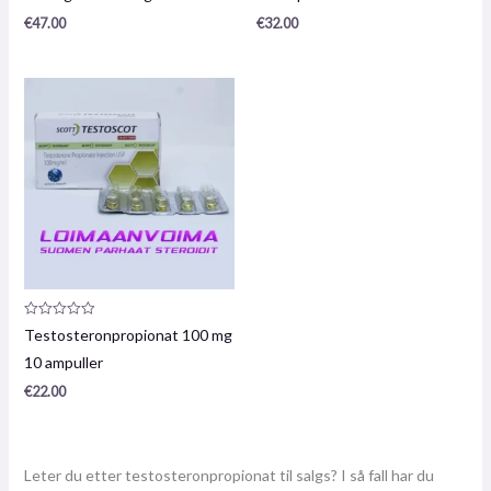
€
47.00
€
32.00
Produktanmeldelse:
Testosteronpropionat 100 mg
0
/
10 ampuller
5
€
22.00
Leter du etter testosteronpropionat til salgs? I så fall har du