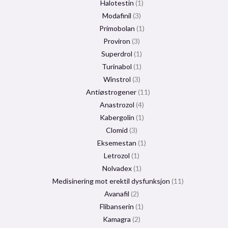
Halotestin
1
Modafinil
3
Primobolan
1
Proviron
3
Superdrol
1
Turinabol
1
Winstrol
3
Antiøstrogener
11
Anastrozol
4
Kabergolin
1
Clomid
3
Eksemestan
1
Letrozol
1
Nolvadex
1
Medisinering mot erektil dysfunksjon
11
Avanafil
2
Flibanserin
1
Kamagra
2