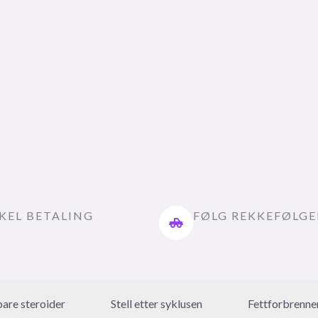
KEL BETALING
FØLG REKKEFØLG
bare steroider
Stell etter syklusen
Fettforbrenne