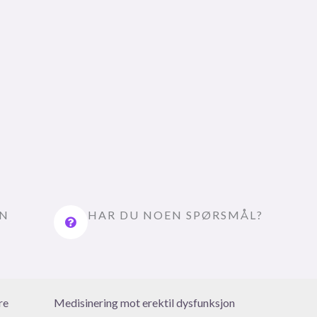
EN
HAR DU NOEN SPØRSMÅL?
re
Medisinering mot erektil dysfunksjon