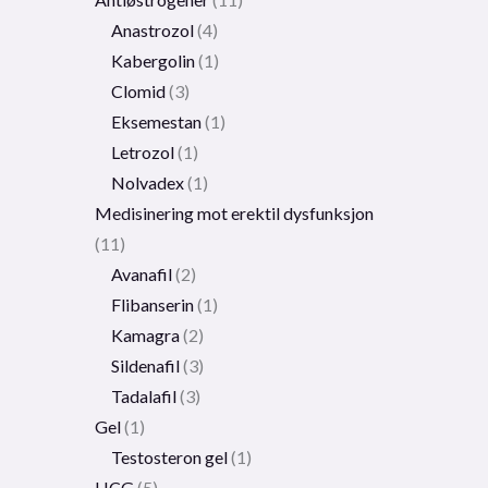
Anastrozol
4
Kabergolin
1
Clomid
3
Eksemestan
1
Letrozol
1
Nolvadex
1
Medisinering mot erektil dysfunksjon
11
Avanafil
2
Flibanserin
1
Kamagra
2
Sildenafil
3
Tadalafil
3
Gel
1
Testosteron gel
1
HCG
5