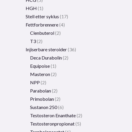
HGH
1
Stell etter syklus
17
Fettforbrennere
4
Clenbuterol
2
T3
2
Injiserbare steroider
36
Deca Durabolin
2
Equipoise
1
Masteron
2
NPP
2
Parabolan
2
Primobolan
2
Sustanon 250
6
Testosteron Enanthate
2
Testosteronpropionat
5
Trenbolonacetat
6