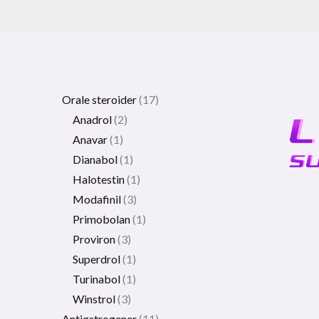
Orale steroider
17
Anadrol
2
Anavar
1
Dianabol
1
Halotestin
1
Modafinil
3
Primobolan
1
Proviron
3
Superdrol
1
Turinabol
1
Winstrol
3
Antiøstrogener
11