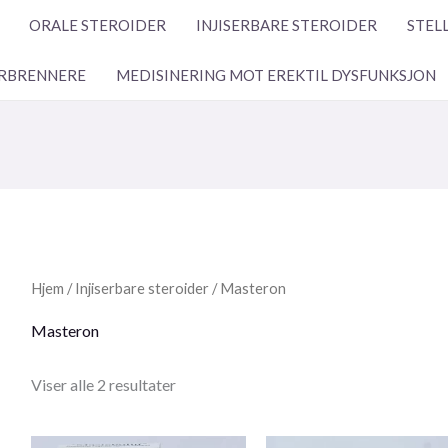
ORALE STEROIDER
INJISERBARE STEROIDER
STEL
RBRENNERE
MEDISINERING MOT EREKTIL DYSFUNKSJON
Hjem
/
Injiserbare steroider
/ Masteron
Masteron
Viser alle 2 resultater