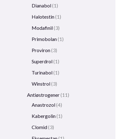
Dianabol
1
Halotestin
1
Modafinil
3
Primobolan
1
Proviron
3
Superdrol
1
Turinabol
1
Winstrol
3
Antiøstrogener
11
Anastrozol
4
Kabergolin
1
Clomid
3
Eksemestan
1