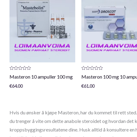
Produktanmeldelse:
Produktanmeldelse:
Masteron 10 ampuller 100 mg
Masteron 100 mg 10 ampu
0
0
/
/
€
64.00
€
61.00
5
5
Hvis du ønsker å kjøpe Masteron, har du kommet til rett sted. I
du trenger å vite om dette anabole steroidet og hvordan det k
kroppsbyggingsresultatene dine. Husk alltid å konsultere en h