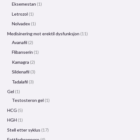
Eksemestan
1
Letrozol
1
Nolvadex
1
Medisinering mot erektil dysfunksjon
11
Avanafil
2
Flibanserin
1
Kamagra
2
Sildenafil
3
Tadalafil
3
Gel
1
Testosteron gel
1
HCG
5
HGH
1
Stell etter syklus
17
Fettforbrennere
4