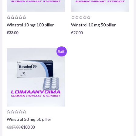
Produktanmeldelse:
Produktanmeldelse:
Winstrol 10 mg 100 piller
Winstrol 10 mg 50 piller
0
0
/
/
€
33.00
€
27.00
5
5
Opprinnelig
Nåværende
Slatt!
pris
pris
var:
er:
€117,00.
€103,00.
Produktanmeldelse:
Winstrol 50 mg 50 piller
0
/
€
117.00
€
103.00
5