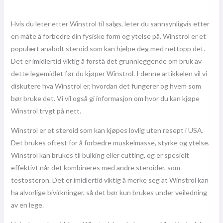
Hvis du leter etter Winstrol til salgs, leter du sannsynligvis etter
en måte å forbedre din fysiske form og ytelse på. Winstrol er et
populært anabolt steroid som kan hjelpe deg med nettopp det.
Det er imidlertid viktig å forstå det grunnleggende om bruk av
dette legemidlet før du kjøper Winstrol. I denne artikkelen vil vi
diskutere hva Winstrol er, hvordan det fungerer og hvem som
bør bruke det. Vi vil også gi informasjon om hvor du kan kjøpe
Winstrol trygt på nett.
Winstrol er et steroid som kan kjøpes lovlig uten resept i USA.
Det brukes oftest for å forbedre muskelmasse, styrke og ytelse.
Winstrol kan brukes til bulking eller cutting, og er spesielt
effektivt når det kombineres med andre steroider, som
testosteron. Det er imidlertid viktig å merke seg at Winstrol kan
ha alvorlige bivirkninger, så det bør kun brukes under veiledning
av en lege.