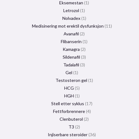
Eksemestan
1
Letrozol
1
Nolvadex
1
Medisinering mot erektil dysfunksjon
11
Avanafil
2
Flibanserin
1
Kamagra
2
Sildenafil
3
Tadalafil
3
Gel
1
Testosteron gel
1
HCG
5
HGH
1
Stell etter syklus
17
Fettforbrennere
4
Clenbuterol
2
T3
2
Injiserbare steroider
36