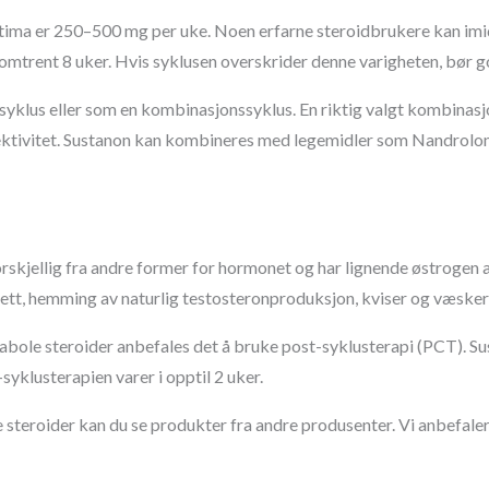
tima er 250–500 mg per uke. Noen erfarne steroidbrukere kan imid
 omtrent 8 uker. Hvis syklusen overskrider denne varigheten, bør g
 syklus eller som en kombinasjonssyklus. En riktig valgt kombina
ektivitet. Sustanon kan kombineres med legemidler som Nandrolon
skjellig fra andre former for hormonet og har lignende østrogen a
ett, hemming av naturlig testosteronproduksjon, kviser og væsker
nabole steroider anbefales det å bruke post-syklusterapi (PCT). 
yklusterapien varer i opptil 2 uker.
 steroider kan du se produkter fra andre produsenter. Vi anbefaler