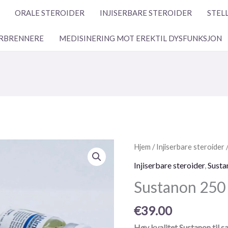
ORALE STEROIDER
INJISERBARE STEROIDER
STEL
RBRENNERE
MEDISINERING MOT EREKTIL DYSFUNKSJON
Sustanon
Hjem
/
Injiserbare steroider
250
Injiserbare steroider
,
Susta
mg
Sustanon 250
mengde
€
39.00
Høy kvalitet Sustanon til sa