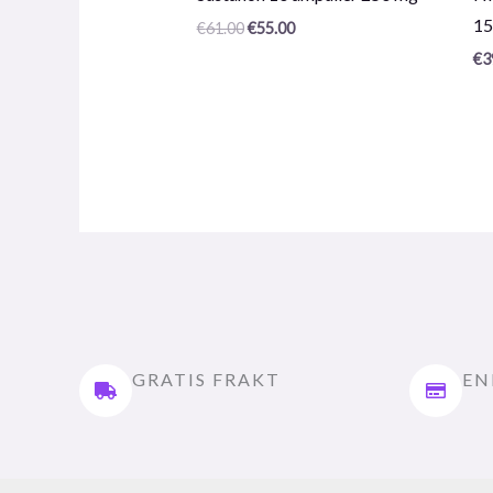
/
/
15
€
61.00
€
55.00
5
5
€
3
GRATIS FRAKT
EN