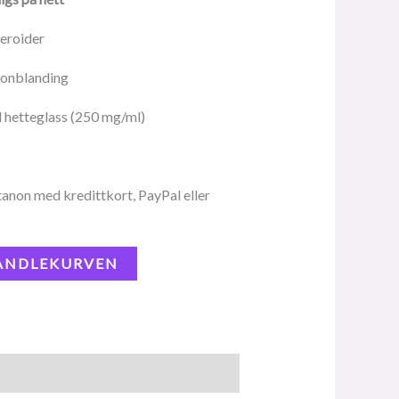
teroider
ronblanding
 hetteglass (250 mg/ml)
anon med kredittkort, PayPal eller
HANDLEKURVEN