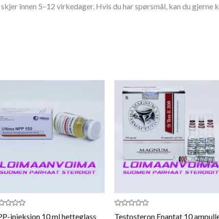
 skjer innen 5–12 virkedager. Hvis du har spørsmål, kan du gjerne
oduktanmeldelse:
Produktanmeldelse:
P-injeksjon 10 ml hetteglass
Testosteron Enantat 10 ampull
0