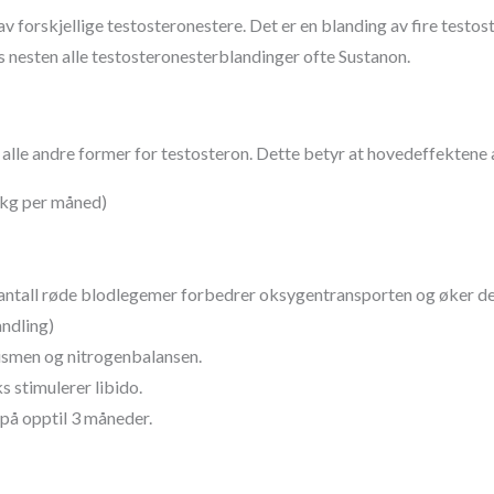
v forskjellige testosteronestere. Det er en blanding av fire testos
s nesten alle testosteronesterblandinger ofte Sustanon.
lle andre former for testosteron. Dette betyr at hovedeffektene a
 kg per måned)
 antall røde blodlegemer forbedrer oksygentransporten og øker d
ndling)
ismen og nitrogenbalansen.
 stimulerer libido.
på opptil 3 måneder.