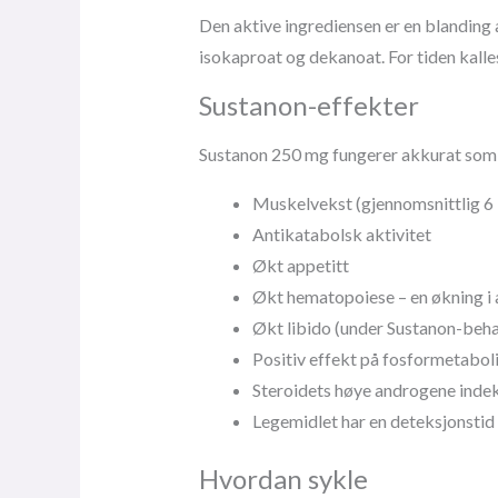
Den aktive ingrediensen er en blanding a
isokaproat og dekanoat. For tiden kalle
Sustanon-effekter
Sustanon 250 mg fungerer akkurat som a
Muskelvekst (gjennomsnittlig 6
Antikatabolsk aktivitet
Økt appetitt
Økt hematopoiese – en økning i
Økt libido (under Sustanon-beha
Positiv effekt på fosformetabol
Steroidets høye androgene indeks
Legemidlet har en deteksjonstid 
Hvordan sykle