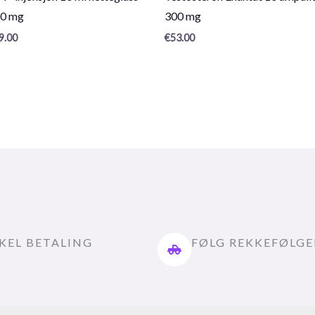
/
0 mg
300 mg
5
9.00
€
53.00
KEL BETALING
FØLG REKKEFØLG