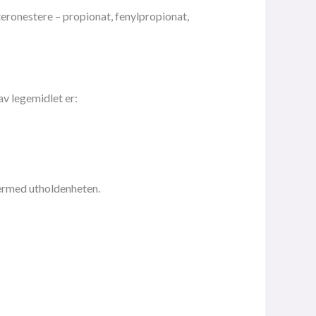
teronestere – propionat, fenylpropionat,
v legemidlet er:
ermed utholdenheten.