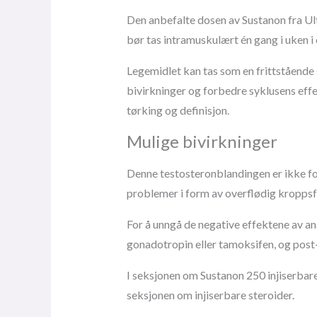
Den anbefalte dosen av Sustanon fra Ul
bør tas intramuskulært én gang i uken i
Legemidlet kan tas som en frittstående
bivirkninger og forbedre syklusens eff
tørking og definisjon.
Mulige bivirkninger
Denne testosteronblandingen er ikke for
problemer i form av overflødig kroppsf
For å unngå de negative effektene av a
gonadotropin eller tamoksifen, og post-s
I seksjonen om Sustanon 250 injiserbare
seksjonen om injiserbare steroider.