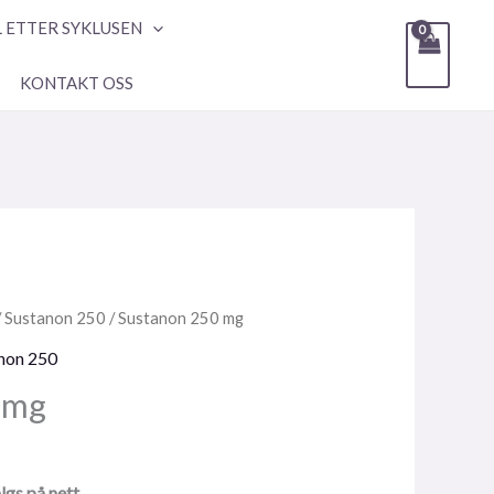
L ETTER SYKLUSEN
KONTAKT OSS
/
Sustanon 250
/ Sustanon 250 mg
non 250
 mg
lgs på nett