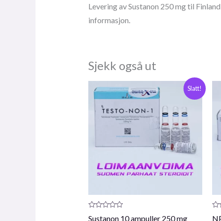
Levering av Sustanon 250 mg til Finland
informasjon.
Sjekk også ut
Opprinnelig
Nåværende
Slatt!
pris
pris
var:
er:
€61,00.
€55,00.
Produktanmeldelse:
Pr
Sustanon 10 ampuller 250 mg
NP
0
0