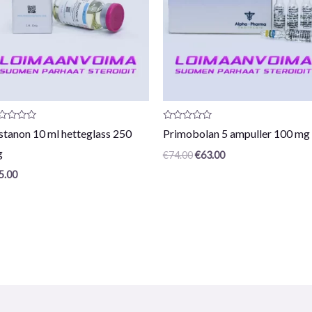
oduktanmeldelse:
Produktanmeldelse:
stanon 10 ml hetteglass 250
Primobolan 5 ampuller 100 mg
0
/
g
€
74.00
€
63.00
5
5.00