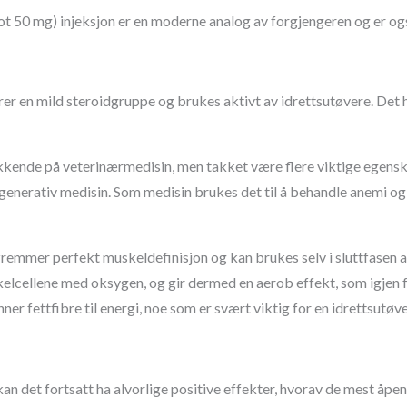
ot 50 mg) injeksjon er en moderne analog av forgjengeren og er og
er en mild steroidgruppe og brukes aktivt av idrettsutøvere. Det ha
ukkende på veterinærmedisin, men takket være flere viktige egensk
enerativ medisin. Som medisin brukes det til å behandle anemi og 
fremmer perfekt muskeldefinisjon og kan brukes selv i sluttfasen a
kelcellene med oksygen, og gir dermed en aerob effekt, som igjen fr
r fettfibre til energi, noe som er svært viktig for en idrettsutøve
 kan det fortsatt ha alvorlige positive effekter, hvorav de mest åpe