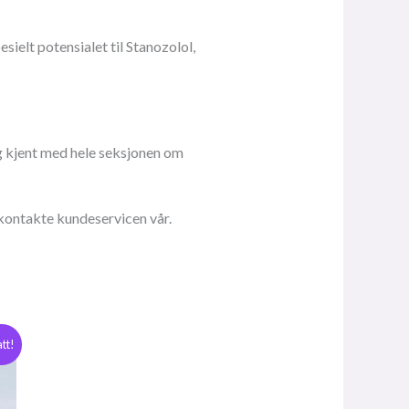
ielt potensialet til Stanozolol,
eg kjent med hele seksjonen om
 kontakte kundeservicen vår.
att!