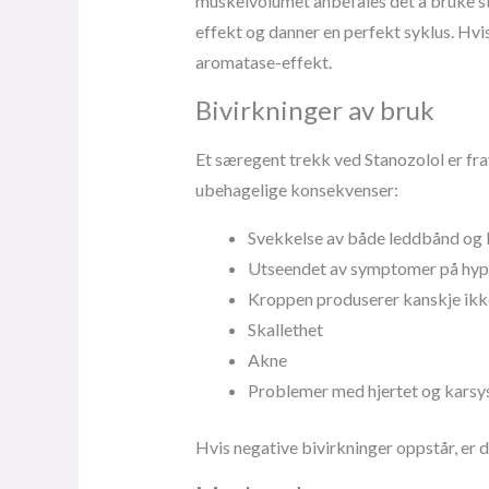
muskelvolumet anbefales det å bruke st
effekt og danner en perfekt syklus. Hvi
aromatase-effekt.
Bivirkninger av bruk
Et særegent trekk ved Stanozolol er fr
ubehagelige konsekvenser:
Svekkelse av både leddbånd og le
Utseendet av symptomer på hyp
Kroppen produserer kanskje ikk
Skallethet
Akne
Problemer med hjertet og kars
Hvis negative bivirkninger oppstår, er 