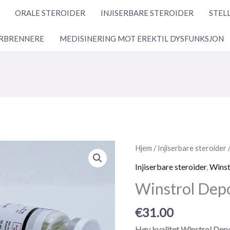
ORALE STEROIDER
INJISERBARE STEROIDER
STEL
RBRENNERE
MEDISINERING MOT EREKTIL DYSFUNKSJON
Winstrol
Hjem
/
Injiserbare steroider
Depot
Injiserbare steroider
,
Winst
50
Winstrol Dep
mg
mengde
€
31.00
Høy kvalitet Winstrol Depot