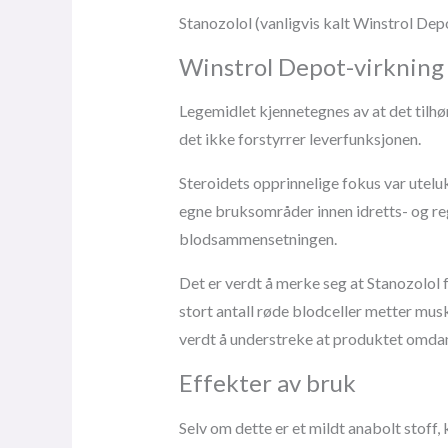
Stanozolol (vanligvis kalt Winstrol Dep
Winstrol Depot-virkning
Legemidlet kjennetegnes av at det tilhør
det ikke forstyrrer leverfunksjonen.
Steroidets opprinnelige fokus var utel
egne bruksområder innen idretts- og reg
blodsammensetningen.
Det er verdt å merke seg at Stanozolol 
stort antall røde blodceller metter mus
verdt å understreke at produktet omdanne
Effekter av bruk
Selv om dette er et mildt anabolt stoff,