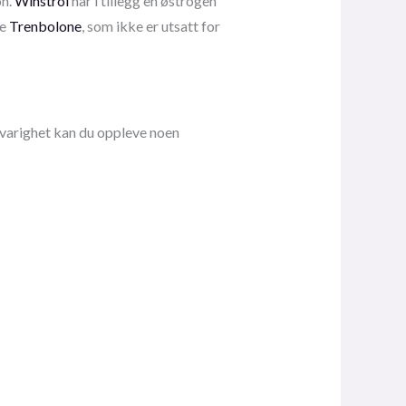
on.
Winstrol
har i tillegg en østrogen
ke
Trenbolone
, som ikke er utsatt for
svarighet kan du oppleve noen