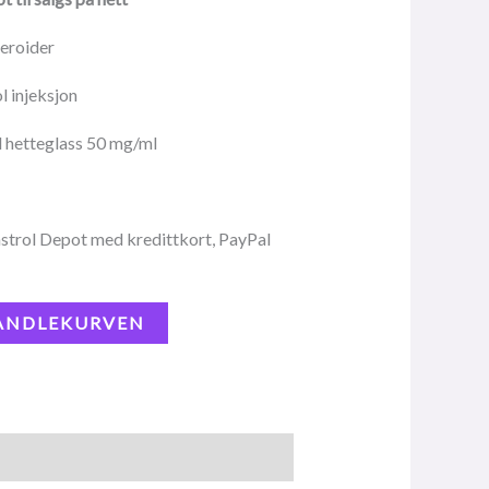
teroider
l injeksjon
 hetteglass 50 mg/ml
strol Depot med kredittkort, PayPal
HANDLEKURVEN