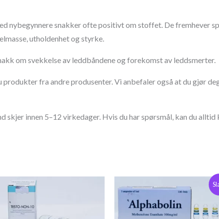
med nybegynnere snakker ofte positivt om stoffet. De fremhever spes
elmasse, utholdenhet og styrke.
 snakk om svekkelse av leddbåndene og forekomst av leddsmerter.
u produkter fra andre produsenter. Vi anbefaler også at du gjør d
nd skjer innen 5–12 virkedager. Hvis du har spørsmål, kan du alltid
Opprinnelig
Nåværende
Sl
pris
pris
var:
er:
€74,00.
€63,00.