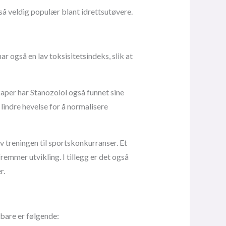
så veldig populær blant idrettsutøvere.
r også en lav toksisitetsindeks, slik at
aper har Stanozolol også funnet sine
lindre hevelse for å normalisere
v treningen til sportskonkurranser. Et
emmer utvikling. I tillegg er det også
r.
nbare er følgende: