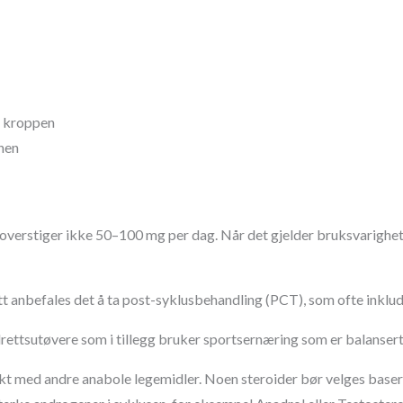
a kroppen
nen
verstiger ikke 50–100 mg per dag. Når det gjelder bruksvarighete
tt anbefales det å ta post-syklusbehandling (PCT), som ofte inklu
rettsutøvere som i tillegg bruker sportsernæring som er balanser
t med andre anabole legemidler. Noen steroider bør velges basert 