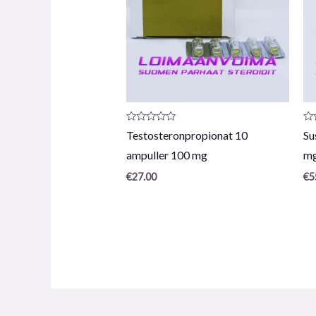
Produktanmeldelse:
Pr
Testosteronpropionat 10
Su
0
0
/
/
ampuller 100 mg
m
5
5
€
27.00
€
5