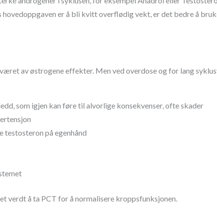
erke androgener i syklusen, for eksempel Anadrol eller Testoster
s hovedoppgaven er å bli kvitt overflødig vekt, er det bedre å bru
aværet av østrogene effekter. Men ved overdose og for lang syklu
dd, som igjen kan føre til alvorlige konsekvenser, ofte skader
ertensjon
e testosteron på egenhånd
ystemet
det verdt å ta PCT for å normalisere kroppsfunksjonen.