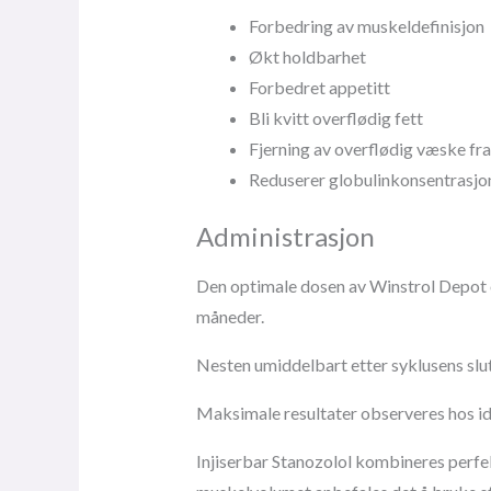
Forbedring av muskeldefinisjon
Økt holdbarhet
Forbedret appetitt
Bli kvitt overflødig fett
Fjerning av overflødig væske fr
Reduserer globulinkonsentrasjo
Administrasjon
Den optimale dosen av Winstrol Depot o
måneder.
Nesten umiddelbart etter syklusens slu
Maksimale resultater observeres hos id
Injiserbar Stanozolol kombineres perfek