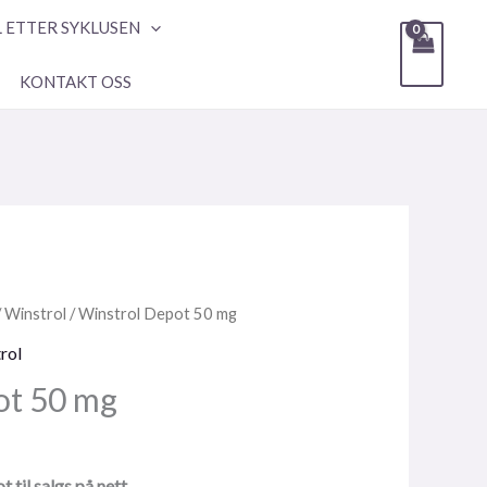
L ETTER SYKLUSEN
KONTAKT OSS
/
Winstrol
/ Winstrol Depot 50 mg
rol
ot 50 mg
 til salgs på nett