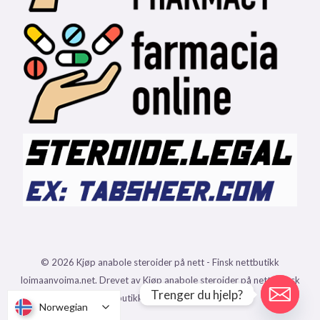
© 2026 Kjøp anabole steroider på nett - Finsk nettbutikk
loimaanvoima.net. Drevet av Kjøp anabole steroider på nett - Finsk
Trenger du hjelp?
nettbutikk loimaanvoima.net.
Norwegian
Norwegian