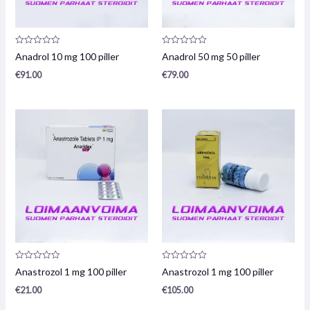
Produktanmeldelse:
Produktanmeldelse:
Anadrol 10 mg 100 piller
Anadrol 50 mg 50 piller
0
0
/
/
€
91.00
€
79.00
5
5
Produktanmeldelse:
Produktanmeldelse:
Anastrozol 1 mg 100 piller
Anastrozol 1 mg 100 piller
0
0
/
/
€
21.00
€
105.00
5
5