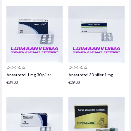
Produktanmeldelse:
Produktanmeldelse:
Anastrozol 1 mg 30 piller
Anastrozol 30 piller 1 mg
0
0
/
/
€
34.00
€
29.00
5
5