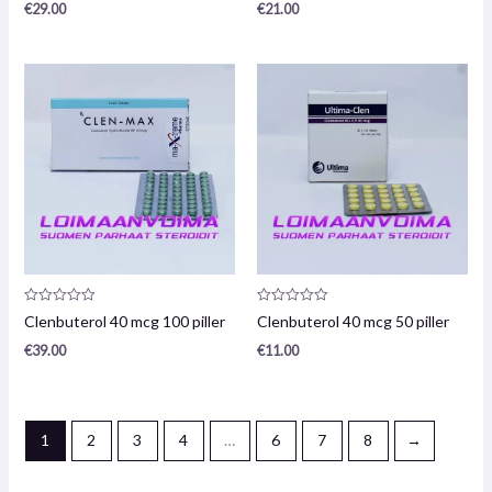
€
29.00
€
21.00
5
5
Produktanmeldelse:
Produktanmeldelse:
Clenbuterol 40 mcg 100 piller
Clenbuterol 40 mcg 50 piller
0
0
/
/
€
39.00
€
11.00
5
5
1
2
3
4
…
6
7
8
→