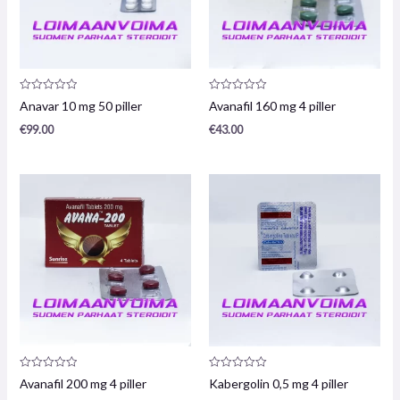
Produktanmeldelse:
Produktanmeldelse:
Anavar 10 mg 50 piller
Avanafil 160 mg 4 piller
0
0
/
/
€
99.00
€
43.00
5
5
Produktanmeldelse:
Produktanmeldelse:
Avanafil 200 mg 4 piller
Kabergolin 0,5 mg 4 piller
0
0
/
/