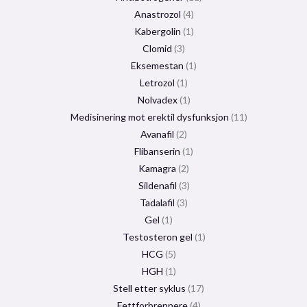
Anastrozol
4
Kabergolin
1
Clomid
3
Eksemestan
1
Letrozol
1
Nolvadex
1
Medisinering mot erektil dysfunksjon
11
Avanafil
2
Flibanserin
1
Kamagra
2
Sildenafil
3
Tadalafil
3
Gel
1
Testosteron gel
1
HCG
5
HGH
1
Stell etter syklus
17
Fettforbrennere
4