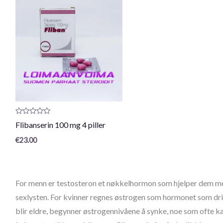
Produktanmeldelse:
Flibanserin 100 mg 4 piller
0
/
€
23.00
5
For menn er testosteron et nøkkelhormon som hjelper dem m
sexlysten. For kvinner regnes østrogen som hormonet som drive
blir eldre, begynner østrogennivåene å synke, noe som ofte kan