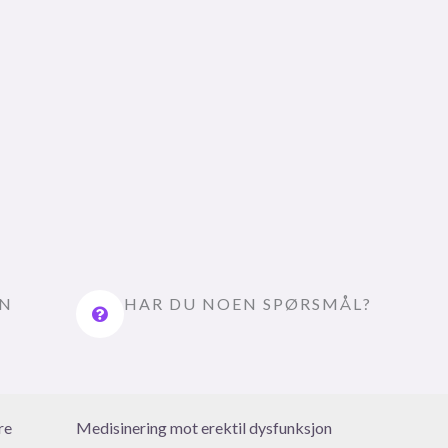
EN
HAR DU NOEN SPØRSMÅL?
re
Medisinering mot erektil dysfunksjon