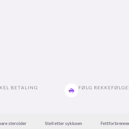
KEL BETALING
FØLG REKKEFØLG
bare steroider
Stell etter syklusen
Fettforbrenne