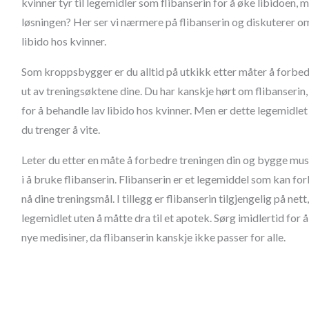
kvinner tyr til legemidler som flibanserin for å øke libidoen, 
løsningen? Her ser vi nærmere på flibanserin og diskuterer om
libido hos kvinner.
Som kroppsbygger er du alltid på utkikk etter måter å forbed
ut av treningsøktene dine. Du har kanskje hørt om flibanseri
for å behandle lav libido hos kvinner. Men er dette legemidlet 
du trenger å vite.
Leter du etter en måte å forbedre treningen din og bygge muskl
i å bruke flibanserin. Flibanserin er et legemiddel som kan fo
nå dine treningsmål. I tillegg er flibanserin tilgjengelig på nett
legemidlet uten å måtte dra til et apotek. Sørg imidlertid for 
nye medisiner, da flibanserin kanskje ikke passer for alle.