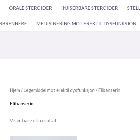
ORALE STEROIDER
INJISERBARE STEROIDER
STEL
RBRENNERE
MEDISINERING MOT EREKTIL DYSFUNKSJON
Hjem
/
Legemiddel mot erektil dysfunksjon
/ Flibanserin
Flibanserin
Viser bare ett resultat