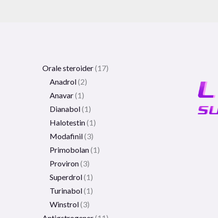
Orale steroider
17
Anadrol
2
Anavar
1
Dianabol
1
Halotestin
1
Modafinil
3
Primobolan
1
Proviron
3
Superdrol
1
Turinabol
1
Winstrol
3
Antiøstrogener
11