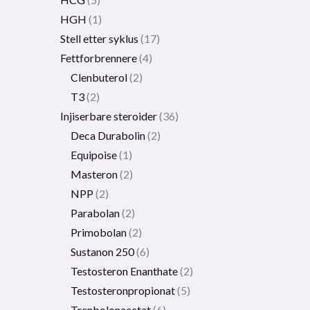
HGH
1
Stell etter syklus
17
Fettforbrennere
4
Clenbuterol
2
T3
2
Injiserbare steroider
36
Deca Durabolin
2
Equipoise
1
Masteron
2
NPP
2
Parabolan
2
Primobolan
2
Sustanon 250
6
Testosteron Enanthate
2
Testosteronpropionat
5
Trenbolonacetat
6