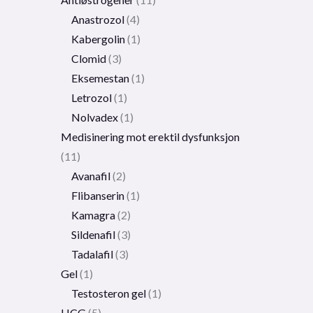
Anastrozol
4
Kabergolin
1
Clomid
3
Eksemestan
1
Letrozol
1
Nolvadex
1
Medisinering mot erektil dysfunksjon
11
Avanafil
2
Flibanserin
1
Kamagra
2
Sildenafil
3
Tadalafil
3
Gel
1
Testosteron gel
1
HCG
5