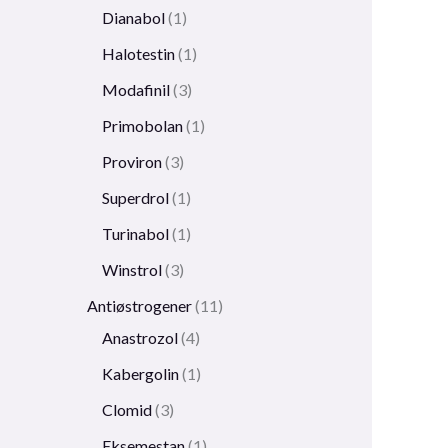
Dianabol
1
Halotestin
1
Modafinil
3
Primobolan
1
Proviron
3
Superdrol
1
Turinabol
1
Winstrol
3
Antiøstrogener
11
Anastrozol
4
Kabergolin
1
Clomid
3
Eksemestan
1