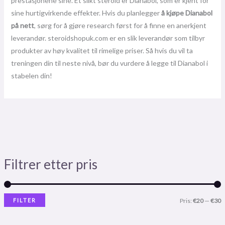
prestasjonene sine. Et slikt steroid er Dianabol, som er kjent for
sine hurtigvirkende effekter. Hvis du planlegger
å kjøpe Dianabol
på nett
, sørg for å gjøre research først for å finne en anerkjent
leverandør. steroidshopuk.com er en slik leverandør som tilbyr
produkter av høy kvalitet til rimelige priser. Så hvis du vil ta
treningen din til neste nivå, bør du vurdere å legge til Dianabol i
stabelen din!
Filtrer etter pris
FILTER
Pris:
€20
—
€30