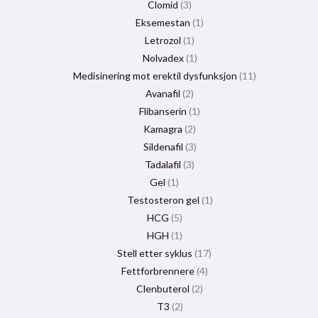
Clomid
3
Eksemestan
1
Letrozol
1
Nolvadex
1
Medisinering mot erektil dysfunksjon
11
Avanafil
2
Flibanserin
1
Kamagra
2
Sildenafil
3
Tadalafil
3
Gel
1
Testosteron gel
1
HCG
5
HGH
1
Stell etter syklus
17
Fettforbrennere
4
Clenbuterol
2
T3
2