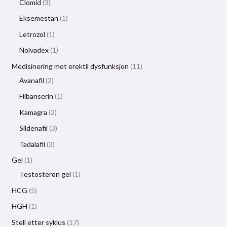
Clomid
3
Eksemestan
1
Letrozol
1
Nolvadex
1
Medisinering mot erektil dysfunksjon
11
Avanafil
2
Flibanserin
1
Kamagra
2
Sildenafil
3
Tadalafil
3
Gel
1
Testosteron gel
1
HCG
5
HGH
1
Stell etter syklus
17