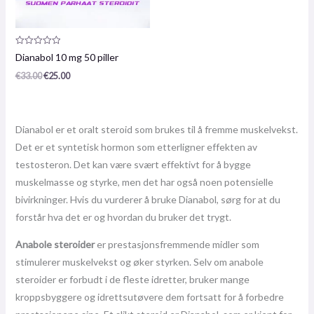
Produktanmeldelse:
Dianabol 10 mg 50 piller
0
/
€
33.00
€
25.00
5
Dianabol er et oralt steroid som brukes til å fremme muskelvekst.
Det er et syntetisk hormon som etterligner effekten av
testosteron. Det kan være svært effektivt for å bygge
muskelmasse og styrke, men det har også noen potensielle
bivirkninger. Hvis du vurderer å bruke Dianabol, sørg for at du
forstår hva det er og hvordan du bruker det trygt.
Anabole steroider
er prestasjonsfremmende midler som
stimulerer muskelvekst og øker styrken. Selv om anabole
steroider er forbudt i de fleste idretter, bruker mange
kroppsbyggere og idrettsutøvere dem fortsatt for å forbedre