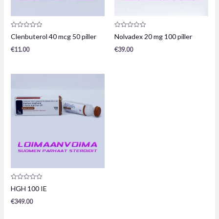
Produktanmeldelse:
Produktanmeldelse:
Clenbuterol 40 mcg 50 piller
Nolvadex 20 mg 100 piller
0
0
/
/
€
11.00
€
39.00
5
5
Produktanmeldelse:
HGH 100 IE
0
/
€
349.00
5