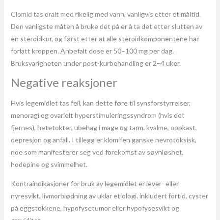
Clomid tas oralt med rikelig med vann, vanligvis etter et måltid.
Den vanligste måten å bruke det på er å ta det etter slutten av
en steroidkur, og først etter at alle steroidkomponentene har
forlatt kroppen. Anbefalt dose er 50–100 mg per dag.
Bruksvarigheten under post-kurbehandling er 2–4 uker.
Negative reaksjoner
Hvis legemidlet tas feil, kan dette føre til synsforstyrrelser,
menoragi og ovarielt hyperstimuleringssyndrom (hvis det
fjernes), hetetokter, ubehag i mage og tarm, kvalme, oppkast,
depresjon og anfall. I tillegg er klomifen ganske nevrotoksisk,
noe som manifesterer seg ved forekomst av søvnløshet,
hodepine og svimmelhet.
Kontraindikasjoner for bruk av legemidlet er lever- eller
nyresvikt, livmorblødning av uklar etiologi, inkludert fortid, cyster
på eggstokkene, hypofysetumor eller hypofysesvikt og