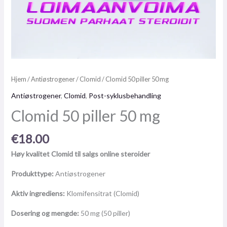
Hjem
/
Antiøstrogener
/
Clomid
/ Clomid 50 piller 50 mg
Antiøstrogener
,
Clomid
,
Post-syklusbehandling
Clomid 50 piller 50 mg
€
18.00
Høy kvalitet Clomid til salgs online steroider
Produkttype:
Antiøstrogener
Aktiv ingrediens:
Klomifensitrat (Clomid)
Dosering og mengde:
50 mg (50 piller)