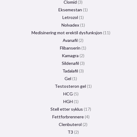
Clomid
3
Eksemestan
1
Letrozol
1
Nolvadex
1
Medisinering mot erektil dysfunksjon
11
Avanafil
2
Flibanserin
1
Kamagra
2
Sildenafil
3
Tadalafil
3
Gel
1
Testosteron gel
1
HCG
5
HGH
1
Stell etter syklus
17
Fettforbrennere
4
Clenbuterol
2
T3
2