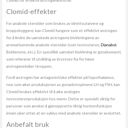
Clomid for effektiv østrogenkontroll.
Clomid-effekter
For anabole steroider som brukes av idrettsutøvere og
kroppsbyggere, kan Clomid fungere som et effektivt østrogen
for å lindre de uønskede østrogene bivirkningene av
aromatiserende anabole steroider (som testosteron,
Dianabol
,
Boldenone, etc.). En spesifikk uønsket bivirkning er gynekomasti,
som refererer til utvikling av brystvev fra for høye
østrogennivåer i kroppen.
Fordi østrogen har antagonistiske effekter på hypothalamus,
noe som øker produksjonen av gonadotropinene LH og FSH, kan
Clomid brukes effektivt til å øke endogen
testosteronproduksjon hos menn. Dette er spesielt viktig for
personer som ønsker å gjenopprette riktig hormonfunksjon
innen uker etter at en syklus med anabole steroider er avsluttet.
Anbefalt bruk