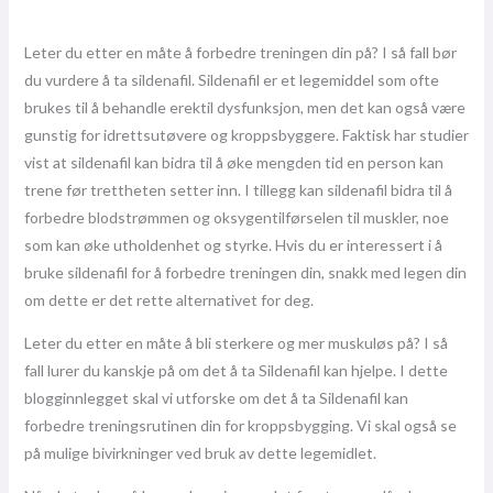
Leter du etter en måte å forbedre treningen din på? I så fall bør
du vurdere å ta sildenafil. Sildenafil er et legemiddel som ofte
brukes til å behandle erektil dysfunksjon, men det kan også være
gunstig for idrettsutøvere og kroppsbyggere. Faktisk har studier
vist at sildenafil kan bidra til å øke mengden tid en person kan
trene før trettheten setter inn. I tillegg kan sildenafil bidra til å
forbedre blodstrømmen og oksygentilførselen til muskler, noe
som kan øke utholdenhet og styrke. Hvis du er interessert i å
bruke sildenafil for å forbedre treningen din, snakk med legen din
om dette er det rette alternativet for deg.
Leter du etter en måte å bli sterkere og mer muskuløs på? I så
fall lurer du kanskje på om det å ta Sildenafil kan hjelpe. I dette
blogginnlegget skal vi utforske om det å ta Sildenafil kan
forbedre treningsrutinen din for kroppsbygging. Vi skal også se
på mulige bivirkninger ved bruk av dette legemidlet.