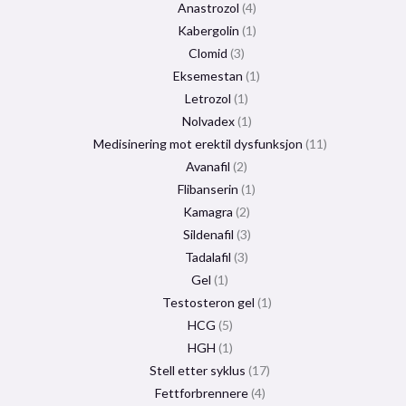
Anastrozol
4
Kabergolin
1
Clomid
3
Eksemestan
1
Letrozol
1
Nolvadex
1
Medisinering mot erektil dysfunksjon
11
Avanafil
2
Flibanserin
1
Kamagra
2
Sildenafil
3
Tadalafil
3
Gel
1
Testosteron gel
1
HCG
5
HGH
1
Stell etter syklus
17
Fettforbrennere
4