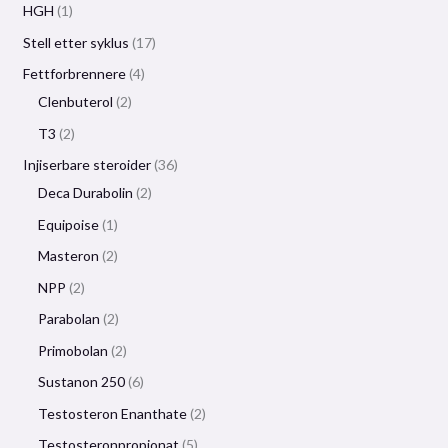
HGH
1
Stell etter syklus
17
Fettforbrennere
4
Clenbuterol
2
T3
2
Injiserbare steroider
36
Deca Durabolin
2
Equipoise
1
Masteron
2
NPP
2
Parabolan
2
Primobolan
2
Sustanon 250
6
Testosteron Enanthate
2
Testosteronpropionat
5