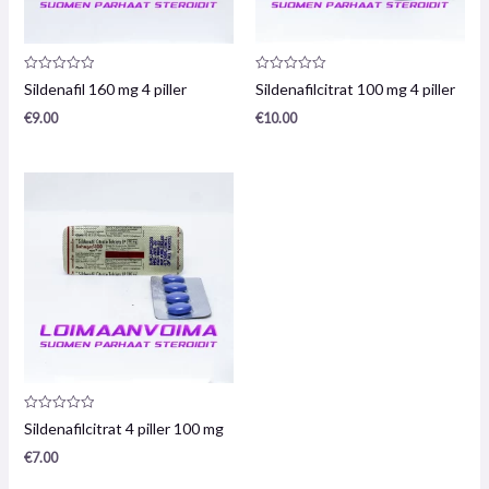
Produktanmeldelse:
Produktanmeldelse:
Sildenafil 160 mg 4 piller
Sildenafilcitrat 100 mg 4 piller
0
0
/
/
€
9.00
€
10.00
5
5
Produktanmeldelse:
Sildenafilcitrat 4 piller 100 mg
0
/
€
7.00
5