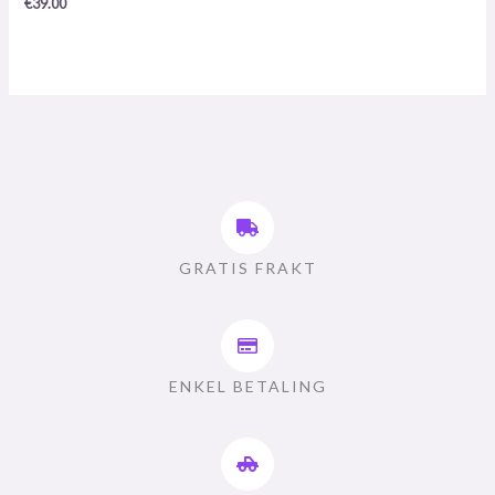
€
39.00
5
GRATIS FRAKT
ENKEL BETALING