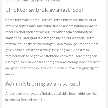
forbundet med høye østrogennivåer.
Effekter av bruk av anastrozol
Dette legemidlet, produsert av Ultima Pharmaceuticals, er et
effektivt legemiddel som bidrar til å balansere hormonnivåene
etter en androgen steroidkur. Steroider som er androgene,
omdannes i stor grad til østrogen når de er i kroppen. Dette
forårsaker uønskede bivirkninger i den mannlige kroppen, som
gynekomasti, væskeansamling, kviser og mer. Anastrozol
forhindrer disse negative effektene ved å redusere mengden
østrogen som dannes fra androgenkonvertering, noe som øker
mengden testosteron i kroppen. Dette er mye mer gunstig for
menn.
Administrering av anastrozol
Anastrozol er et svært effektivt og allsidig legemiddel som kan
brukes på forskjellige måter.