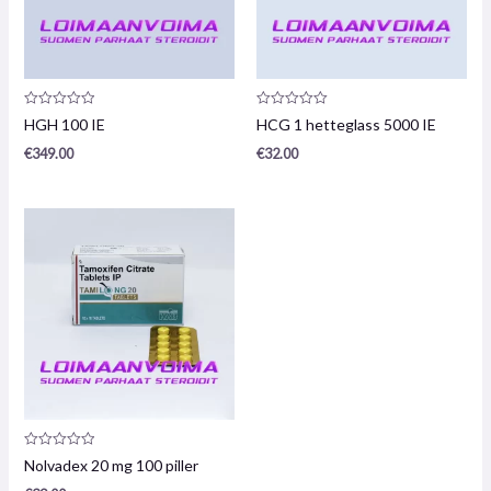
Produktanmeldelse:
Produktanmeldelse:
HGH 100 IE
HCG 1 hetteglass 5000 IE
0
0
/
/
€
349.00
€
32.00
5
5
Produktanmeldelse:
Nolvadex 20 mg 100 piller
0
/