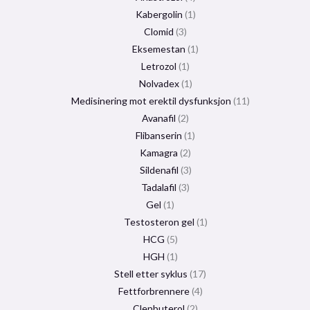
Kabergolin
1
Clomid
3
Eksemestan
1
Letrozol
1
Nolvadex
1
Medisinering mot erektil dysfunksjon
11
Avanafil
2
Flibanserin
1
Kamagra
2
Sildenafil
3
Tadalafil
3
Gel
1
Testosteron gel
1
HCG
5
HGH
1
Stell etter syklus
17
Fettforbrennere
4
Clenbuterol
2