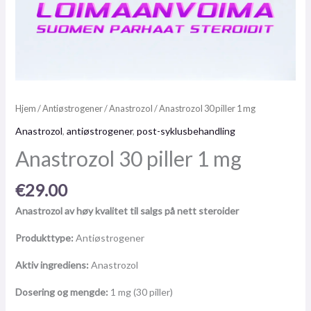
Hjem
/
Antiøstrogener
/
Anastrozol
/ Anastrozol 30 piller 1 mg
Anastrozol
,
antiøstrogener
,
post-syklusbehandling
Anastrozol 30 piller 1 mg
€
29.00
Anastrozol av høy kvalitet til salgs på nett steroider
Produkttype:
Antiøstrogener
Aktiv ingrediens:
Anastrozol
Dosering og mengde:
1 mg (30 piller)