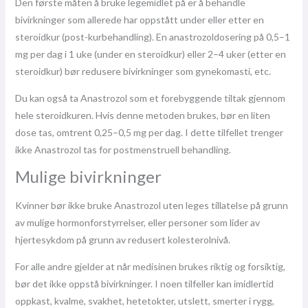
Den første måten å bruke legemidlet på er å behandle
bivirkninger som allerede har oppstått under eller etter en
steroidkur (post-kurbehandling). En anastrozoldosering på 0,5–1
mg per dag i 1 uke (under en steroidkur) eller 2–4 uker (etter en
steroidkur) bør redusere bivirkninger som gynekomasti, etc.
Du kan også ta Anastrozol som et forebyggende tiltak gjennom
hele steroidkuren. Hvis denne metoden brukes, bør en liten
dose tas, omtrent 0,25–0,5 mg per dag. I dette tilfellet trenger
ikke Anastrozol tas for postmenstruell behandling.
Mulige bivirkninger
Kvinner bør ikke bruke Anastrozol uten leges tillatelse på grunn
av mulige hormonforstyrrelser, eller personer som lider av
hjertesykdom på grunn av redusert kolesterolnivå.
For alle andre gjelder at når medisinen brukes riktig og forsiktig,
bør det ikke oppstå bivirkninger. I noen tilfeller kan imidlertid
oppkast, kvalme, svakhet, hetetokter, utslett, smerter i rygg,