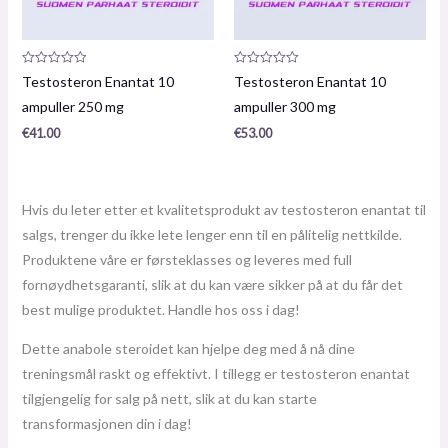
Produktanmeldelse:
Produktanmeldelse:
Testosteron Enantat 10
Testosteron Enantat 10
0
0
/
/
ampuller 250 mg
ampuller 300 mg
5
5
€
41.00
€
53.00
Hvis du leter etter et kvalitetsprodukt av testosteron enantat til
salgs, trenger du ikke lete lenger enn til en pålitelig nettkilde.
Produktene våre er førsteklasses og leveres med full
fornøydhetsgaranti, slik at du kan være sikker på at du får det
best mulige produktet. Handle hos oss i dag!
Dette anabole steroidet kan hjelpe deg med å nå dine
treningsmål raskt og effektivt. I tillegg er testosteron enantat
tilgjengelig for salg på nett, slik at du kan starte
transformasjonen din i dag!