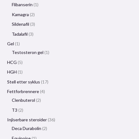
Flibanserin
1
Kamagra
2
Sildenafil
3
Tadalafil
3
Gel
1
Testosteron gel
1
HCG
5
HGH
1
Stell etter syklus
17
Fettforbrennere
4
Clenbuterol
2
T3
2
Injiserbare steroider
36
Deca Durabolin
2
Equipoise
1