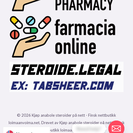
© 2026 Kjøp anabole steroider på nett - Finsk nettbutikk
loimaanvoima.net. Drevet av Kjøp anabole steroider på nett - Finsk
Need help?
nettbutikk loimaanvoima.net.