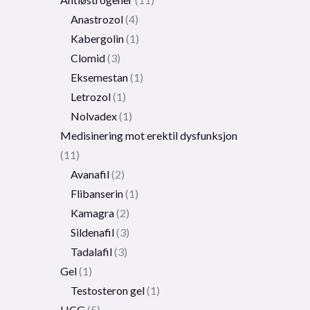
Anastrozol
4
Kabergolin
1
Clomid
3
Eksemestan
1
Letrozol
1
Nolvadex
1
Medisinering mot erektil dysfunksjon
11
Avanafil
2
Flibanserin
1
Kamagra
2
Sildenafil
3
Tadalafil
3
Gel
1
Testosteron gel
1
HCG
5