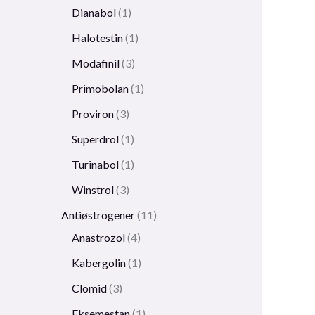
Dianabol
1
Halotestin
1
Modafinil
3
Primobolan
1
Proviron
3
Superdrol
1
Turinabol
1
Winstrol
3
Antiøstrogener
11
Anastrozol
4
Kabergolin
1
Clomid
3
Eksemestan
1