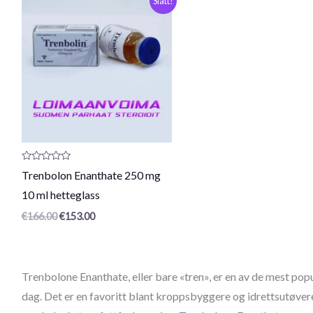
Slatt!
pris
pris
var:
er:
€166,00.
€153,00.
Produktanmeldelse:
Trenbolon Enanthate 250 mg
0
/
10 ml hetteglass
5
€
166.00
€
153.00
Trenbolone Enanthate, eller bare «tren», er en av de mest po
dag. Det er en favoritt blant kroppsbyggere og idrettsutøvere