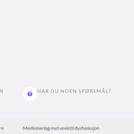
EN
HAR DU NOEN SPØRSMÅL?
re
Medisinering mot erektil dysfunksjon