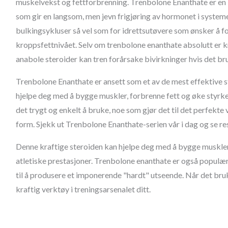
muskelvekst og fettforbrenning. Trenbolone Enanthate er en 
som gir en langsom, men jevn frigjøring av hormonet i systemet
bulkingsykluser så vel som for idrettsutøvere som ønsker å fo
kroppsfettnivået. Selv om trenbolone enanthate absolutt er kra
anabole steroider kan tren forårsake bivirkninger hvis det br
Trenbolone Enanthate er ansett som et av de mest effektive s
hjelpe deg med å bygge muskler, forbrenne fett og øke styrken
det trygt og enkelt å bruke, noe som gjør det til det perfekte
form. Sjekk ut Trenbolone Enanthate-serien vår i dag og se re
Denne kraftige steroiden kan hjelpe deg med å bygge muskler
atletiske prestasjoner. Trenbolone enanthate er også populæ
til å produsere et imponerende "hardt" utseende. Når det bruk
kraftig verktøy i treningsarsenalet ditt.