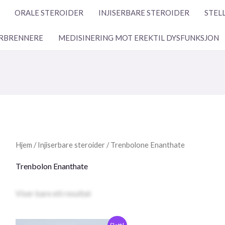
ORALE STEROIDER
INJISERBARE STEROIDER
STEL
RBRENNERE
MEDISINERING MOT EREKTIL DYSFUNKSJON
Hjem
/
Injiserbare steroider
/ Trenbolone Enanthate
Trenbolon Enanthate
Viser bare ett resultat
Opprinnelig
Nåværende