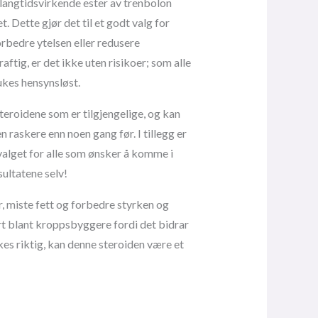
langtidsvirkende ester av trenbolon
. Dette gjør det til et godt valg for
rbedre ytelsen eller redusere
ftig, er det ikke uten risikoer; som alle
ukes hensynsløst.
teroidene som er tilgjengelige, og kan
 raskere enn noen gang før. I tillegg er
 valget for alle som ønsker å komme i
sultatene selv!
, miste fett og forbedre styrken og
rt blant kroppsbyggere fordi det bidrar
es riktig, kan denne steroiden være et