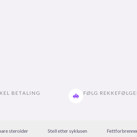
KEL BETALING
FØLG REKKEFØLG
bare steroider
Stell etter syklusen
Fettforbrenne