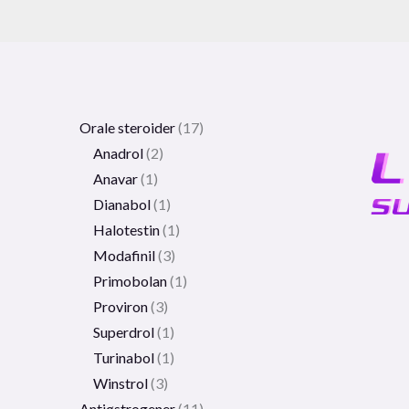
Orale steroider
17
Anadrol
2
Anavar
1
Dianabol
1
Halotestin
1
Modafinil
3
Primobolan
1
Proviron
3
Superdrol
1
Turinabol
1
Winstrol
3
Antiøstrogener
11