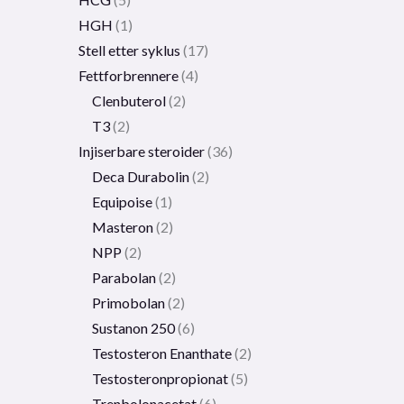
HGH
1
Stell etter syklus
17
Fettforbrennere
4
Clenbuterol
2
T3
2
Injiserbare steroider
36
Deca Durabolin
2
Equipoise
1
Masteron
2
NPP
2
Parabolan
2
Primobolan
2
Sustanon 250
6
Testosteron Enanthate
2
Testosteronpropionat
5
Trenbolonacetat
6