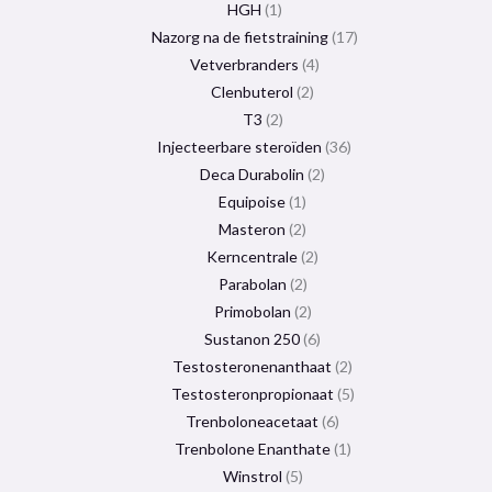
HGH
1
Nazorg na de fietstraining
17
Vetverbranders
4
Clenbuterol
2
T3
2
Injecteerbare steroïden
36
Deca Durabolin
2
Equipoise
1
Masteron
2
Kerncentrale
2
Parabolan
2
Primobolan
2
Sustanon 250
6
Testosteronenanthaat
2
Testosteronpropionaat
5
Trenboloneacetaat
6
Trenbolone Enanthate
1
Winstrol
5