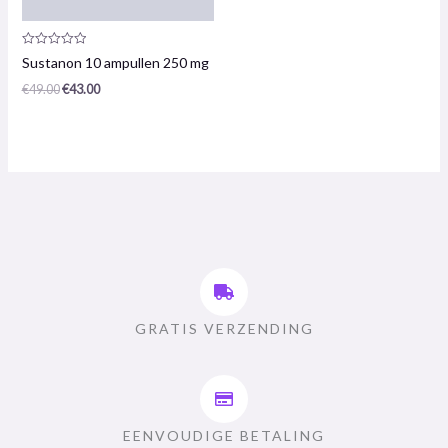
Productrecensie:
Sustanon 10 ampullen 250 mg
0
/
€
49.00
€
43.00
5
GRATIS VERZENDING
EENVOUDIGE BETALING