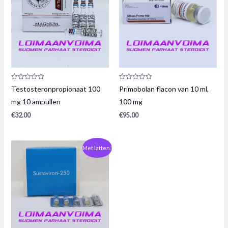
Productrecensie:
Productrecensie:
Testosteronpropionaat 100
Primobolan flacon van 10 ml,
0
0
/
/
mg 10 ampullen
100 mg
5
5
€
32.00
€
95.00
De
De
Met latten!
oorspronkelijke
huidige
prijs
prijs
was:
is:
€49,00.
€43,00.