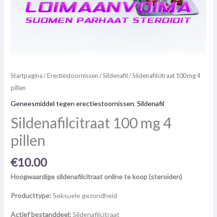
Startpagina
/
Erectiestoornissen
/
Sildenafil
/ Sildenafilcitraat 100 mg 4
pillen
Geneesmiddel tegen erectiestoornissen
,
Sildenafil
Sildenafilcitraat 100 mg 4
pillen
€
10.00
Hoogwaardige sildenafilcitraat online te koop (steroïden)
Producttype:
Seksuele gezondheid
Actief bestanddeel:
Sildenafilcitraat