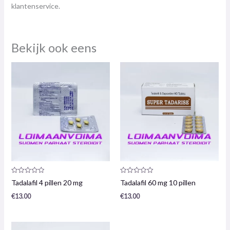
klantenservice.
Bekijk ook eens
Productrecensie:
Productrecensie:
Tadalafil 4 pillen 20 mg
Tadalafil 60 mg 10 pillen
0
0
/
/
€
13.00
€
13.00
5
5