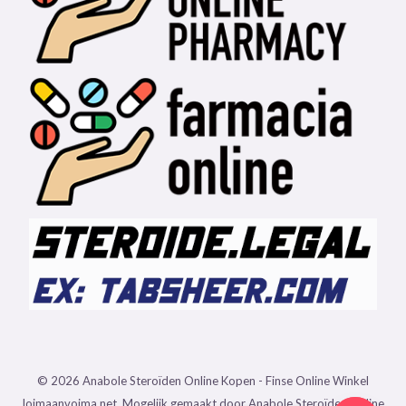
© 2026 Anabole Steroïden Online Kopen - Finse Online Winkel
loimaanvoima.net. Mogelijk gemaakt door Anabole Steroïden Online