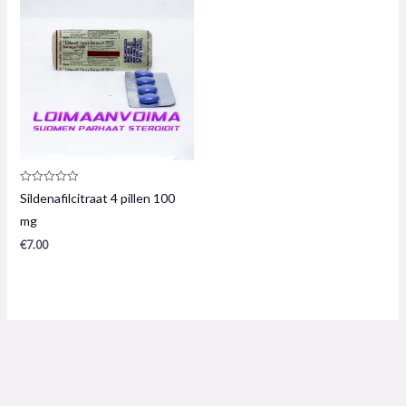
Productrecensie:
Sildenafilcitraat 4 pillen 100
0
/
mg
5
€
7.00