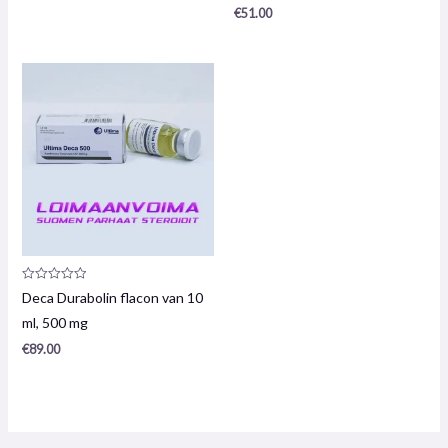
€
51.00
Productrecensie:
Deca Durabolin flacon van 10
0
/
ml, 500 mg
5
€
89.00