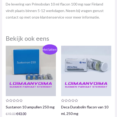
De levering van Primobolan 10 ml flacon 100 mg naar Finland
vindt plaats binnen 5-12 werkdagen. Neem bij vragen gerust
contact op met onze klantenservice voor meer informatie.
Bekijk ook eens
De
De
Met latten!
oorspronkelijke
huidige
prijs
prijs
was:
is:
€49,00.
€43,00.
Productrecensie:
Productrecensie:
Sustanon 10 ampullen 250 mg
Deca Durabolin flacon van 10
0
0
/
/
ml, 250 mg
€
49.00
€
43.00
5
5