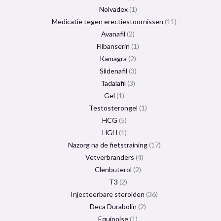
Nolvadex
1
Medicatie tegen erectiestoornissen
11
Avanafil
2
Flibanserin
1
Kamagra
2
Sildenafil
3
Tadalafil
3
Gel
1
Testosterongel
1
HCG
5
HGH
1
Nazorg na de fietstraining
17
Vetverbranders
4
Clenbuterol
2
T3
2
Injecteerbare steroïden
36
Deca Durabolin
2
Equipoise
1