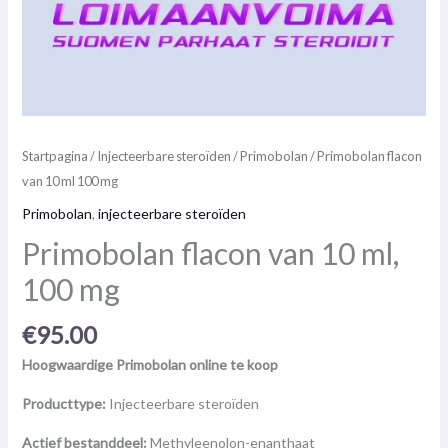
Startpagina
/
Injecteerbare steroïden
/
Primobolan
/ Primobolan flacon
van 10 ml 100 mg
Primobolan
,
injecteerbare steroïden
Primobolan flacon van 10 ml,
100 mg
€
95.00
Hoogwaardige Primobolan online te koop
Producttype:
Injecteerbare steroïden
Actief bestanddeel:
Methyleenolon-enanthaat