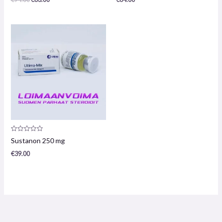
5
5
Productrecensie:
Sustanon 250 mg
0
/
€
39.00
5