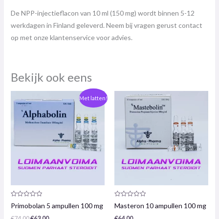
De NPP-injectieflacon van 10 ml (150 mg) wordt binnen 5-12
werkdagen in Finland geleverd. Neem bij vragen gerust contact
op met onze klantenservice voor advies.
Bekijk ook eens
De
De
Met latten!
oorspronkelijke
huidige
prijs
prijs
was:
is:
€74,00.
€63,00.
Productrecensie:
Productrecensie:
Primobolan 5 ampullen 100 mg
Masteron 10 ampullen 100 mg
0
0
/
/
€
74.00
€
63.00
€
64.00