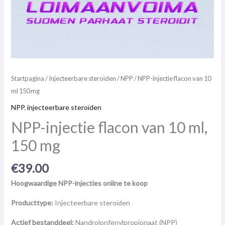
Startpagina
/
Injecteerbare steroïden
/
NPP
/ NPP-injectie flacon van 10
ml 150 mg
NPP
,
injecteerbare steroïden
NPP-injectie flacon van 10 ml,
150 mg
€
39.00
Hoogwaardige NPP-injecties online te koop
Producttype:
Injecteerbare steroïden
Actief bestanddeel:
Nandrolonfenylpropionaat (NPP)