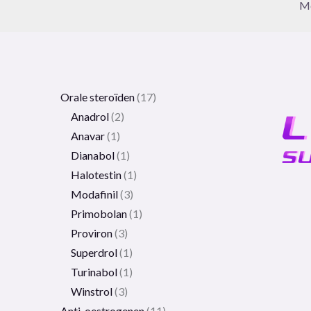
Me
Orale steroïden
17
Anadrol
2
Anavar
1
Dianabol
1
Halotestin
1
Modafinil
3
Primobolan
1
Proviron
3
Superdrol
1
Turinabol
1
Winstrol
3
Anti-oestrogenen
11