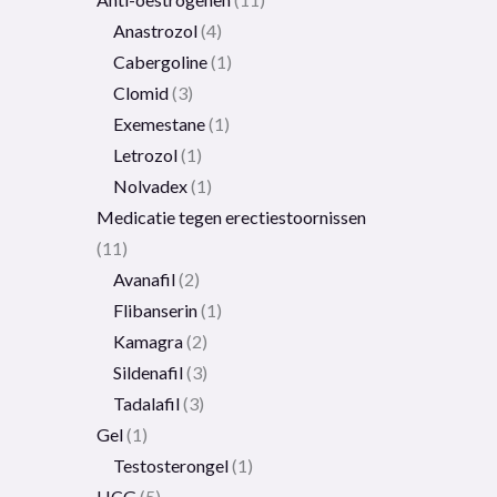
Anastrozol
4
Cabergoline
1
Clomid
3
Exemestane
1
Letrozol
1
Nolvadex
1
Medicatie tegen erectiestoornissen
11
Avanafil
2
Flibanserin
1
Kamagra
2
Sildenafil
3
Tadalafil
3
Gel
1
Testosterongel
1
HCG
5