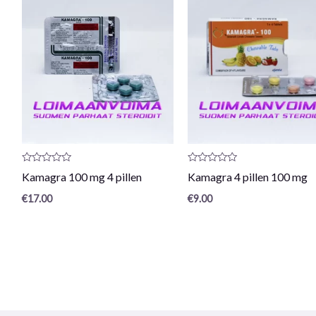
Productrecensie:
Productrecensie:
Kamagra 100 mg 4 pillen
Kamagra 4 pillen 100 mg
0
0
/
/
€
17.00
€
9.00
5
5