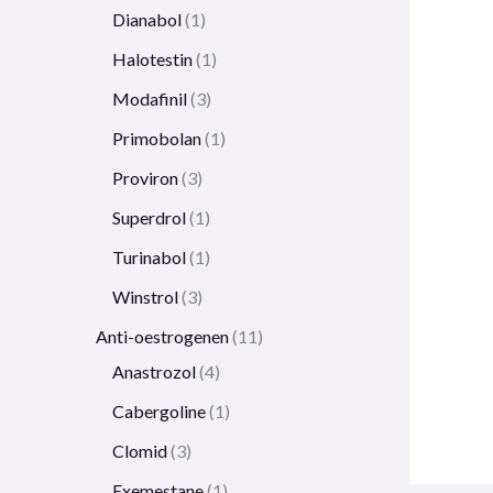
Dianabol
1
Halotestin
1
Modafinil
3
Primobolan
1
Proviron
3
Superdrol
1
Turinabol
1
Winstrol
3
Anti-oestrogenen
11
Anastrozol
4
Cabergoline
1
Clomid
3
Exemestane
1