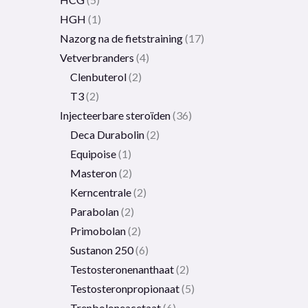
HGH
1
Nazorg na de fietstraining
17
Vetverbranders
4
Clenbuterol
2
T3
2
Injecteerbare steroïden
36
Deca Durabolin
2
Equipoise
1
Masteron
2
Kerncentrale
2
Parabolan
2
Primobolan
2
Sustanon 250
6
Testosteronenanthaat
2
Testosteronpropionaat
5
Trenboloneacetaat
6