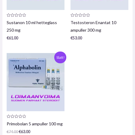
Produktanmeldelse:
Produktanmeldelse:
Sustanon 10 ml hetteglass
Testosteron Enantat 10
0
0
/
/
250 mg
ampuller 300 mg
5
5
€
61.00
€
53.00
Opprinnelig
Nåværende
Slatt!
pris
pris
var:
er:
€74,00.
€63,00.
Produktanmeldelse:
Primobolan 5 ampuller 100 mg
0
/
€
74.00
€
63.00
5