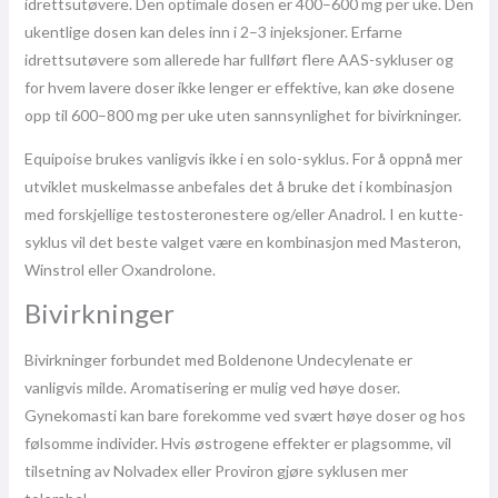
idrettsutøvere. Den optimale dosen er 400–600 mg per uke. Den
ukentlige dosen kan deles inn i 2–3 injeksjoner. Erfarne
idrettsutøvere som allerede har fullført flere AAS-sykluser og
for hvem lavere doser ikke lenger er effektive, kan øke dosene
opp til 600–800 mg per uke uten sannsynlighet for bivirkninger.
Equipoise brukes vanligvis ikke i en solo-syklus. For å oppnå mer
utviklet muskelmasse anbefales det å bruke det i kombinasjon
med forskjellige testosteronestere og/eller Anadrol. I en kutte-
syklus vil det beste valget være en kombinasjon med Masteron,
Winstrol eller Oxandrolone.
Bivirkninger
Bivirkninger forbundet med Boldenone Undecylenate er
vanligvis milde. Aromatisering er mulig ved høye doser.
Gynekomasti kan bare forekomme ved svært høye doser og hos
følsomme individer. Hvis østrogene effekter er plagsomme, vil
tilsetning av Nolvadex eller Proviron gjøre syklusen mer