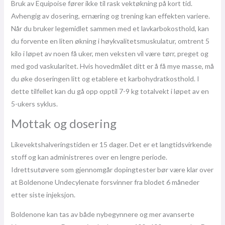
Bruk av Equipoise fører ikke til rask vektøkning på kort tid.
Avhengig av dosering, ernæring og trening kan effekten variere.
Når du bruker legemidlet sammen med et lavkarbokosthold, kan
du forvente en liten økning i høykvalitetsmuskulatur, omtrent 5
kilo i løpet av noen få uker, men veksten vil være tørr, preget og
med god vaskularitet. Hvis hovedmålet ditt er å få mye masse, må
du øke doseringen litt og etablere et karbohydratkosthold. I
dette tilfellet kan du gå opp opptil 7-9 kg totalvekt i løpet av en
5-ukers syklus.
Mottak og dosering
Likevektshalveringstiden er 15 dager. Det er et langtidsvirkende
stoff og kan administreres over en lengre periode.
Idrettsutøvere som gjennomgår dopingtester bør være klar over
at Boldenone Undecylenate forsvinner fra blodet 6 måneder
etter siste injeksjon.
Boldenone kan tas av både nybegynnere og mer avanserte