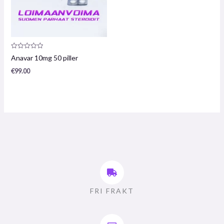
Produktrecension:
Anavar 10mg 50 piller
0
/
€
99.00
5
FRI FRAKT