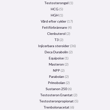
Testosterongel
1
HCG
5
HGH
1
Vård efter cykler
17
Fettförbrännare
4
Clenbuterol
2
T3
2
Injicerbara steroider
36
Deca Durabolin
2
Equipoise
1
Masteron
2
NPP
2
Parabolan
2
Primobolan
2
Sustanon 250
6
Testosteron Enantat
2
Testosteronpropionat
5
Trenbolonacetat
6