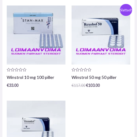
Ursprungligt
Nuvarande
Slattad!
pris
pris
var:
är:
117,00
103,00
€.
€.
Produktrecension:
Produktrecension:
Winstrol 10 mg 100 piller
Winstrol 50 mg 50 piller
0
0
/
/
€
33.00
€
117.00
€
103.00
5
5