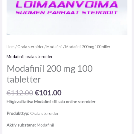
Hem
/
Orala steroider
/
Modafinil
/ Modafinil 200 mg 100 piller
Modafinil
,
orala steroider
Modafinil 200 mg 100
tabletter
€
112.00
€
101.00
Högkvalitativa Modafinil till salu online steroider
Produkttyp:
Orala steroider
Aktiv substans:
Modafinil