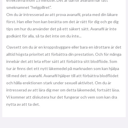
effekterna inom 15 minuter. Det är därför avanafil har fått
smeknamnet "helgpillret".
Om du är intresserad av att prova avanafil, prata med din läkare
först. Han eller hon kan berätta om det är rätt för dig och ge dig
tips om hur du använder det på ett säkert sätt. Avanafil är inte
godkänt för alla, så ta det inte om du inte...
Oavsett om du är en kroppsbyggare eller bara en idrottare är det
alltid högsta prioritet att förbättra din prestation. Och för många
innebär det att leta efter sätt att förbättra sitt blodflöde. Som
tur är finns det ett nytt läkemedel på marknaden som kan hjälpa
till med det: avanafil. Avanafil hjälper till att förbättra blodflödet
och hålla erektionen stark under sexuell aktivitet. Om du är
intresserad av att lära dig mer om detta läkemedel, fortsätt läsa.
Vi kommer att diskutera hur det fungerar och vem som kan dra
nytta av att ta det.