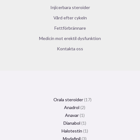
Injicerbara steroider
Vård efter cykeln
Fettförbrännare
Medicin mot erektil dysfunktion
Kontakta oss
Orala steroider
17
Anadrol
2
Anavar
1
Dianabol
1
Halotestin
1
Modafinil
3