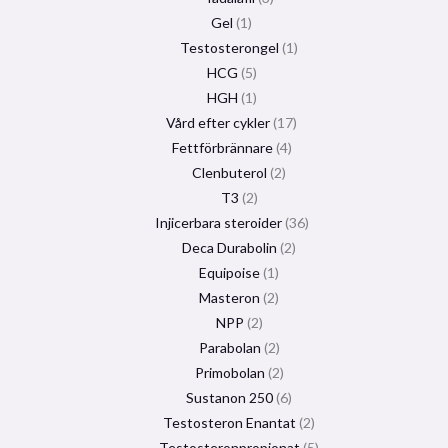
Gel
1
Testosterongel
1
HCG
5
HGH
1
Vård efter cykler
17
Fettförbrännare
4
Clenbuterol
2
T3
2
Injicerbara steroider
36
Deca Durabolin
2
Equipoise
1
Masteron
2
NPP
2
Parabolan
2
Primobolan
2
Sustanon 250
6
Testosteron Enantat
2
Testosteronpropionat
5