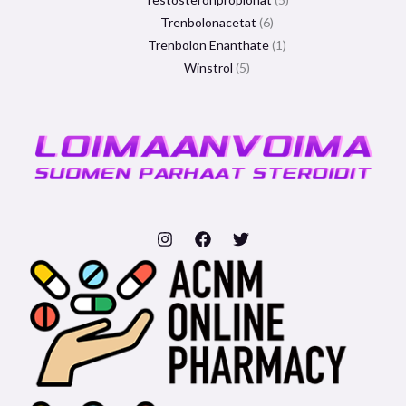
Trenbolonacetat
6
Trenbolon Enanthate
1
Winstrol
5