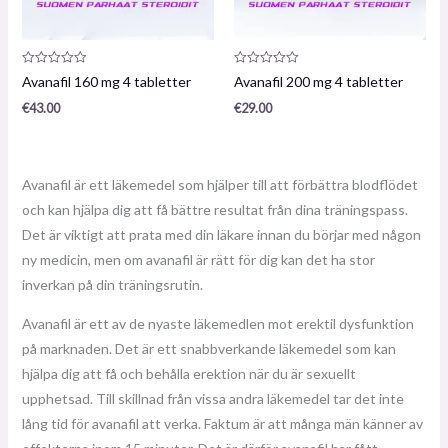
Produktrecension:
Produktrecension:
Avanafil 160 mg 4 tabletter
Avanafil 200 mg 4 tabletter
0
0
/
/
€
43.00
€
29.00
5
5
Avanafil är ett läkemedel som hjälper till att förbättra blodflödet
och kan hjälpa dig att få bättre resultat från dina träningspass.
Det är viktigt att prata med din läkare innan du börjar med någon
ny medicin, men om avanafil är rätt för dig kan det ha stor
inverkan på din träningsrutin.
Avanafil är ett av de nyaste läkemedlen mot erektil dysfunktion
på marknaden. Det är ett snabbverkande läkemedel som kan
hjälpa dig att få och behålla erektion när du är sexuellt
upphetsad. Till skillnad från vissa andra läkemedel tar det inte
lång tid för avanafil att verka. Faktum är att många män känner av