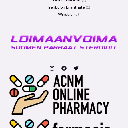
Trenbolon Enanthate
1
Winstrol
5