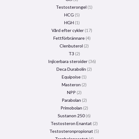
Testosterongel
1
HCG
5
HGH
1
Vård efter cykler
17
Fettförbrännare
4
Clenbuterol
2
T3
2
Injicerbara steroider
36
Deca Durabolin
2
Equipoise
1
Masteron
2
NPP
2
Parabolan
2
Primobolan
2
Sustanon 250
6
Testosteron Enantat
2
Testosteronpropionat
5
Trenbolonacetat
6