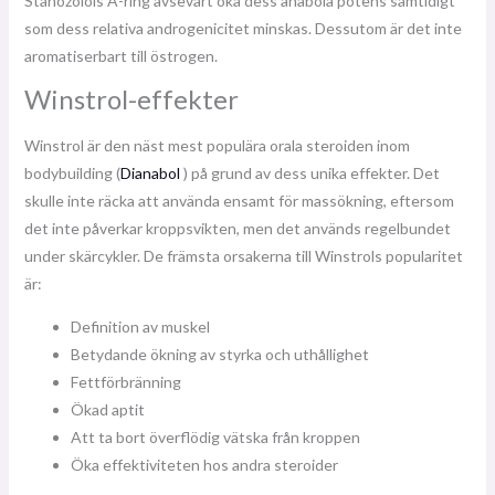
Stanozolols A-ring avsevärt öka dess anabola potens samtidigt
som dess relativa androgenicitet minskas. Dessutom är det inte
aromatiserbart till östrogen.
Winstrol-effekter
Winstrol är den näst mest populära orala steroiden inom
bodybuilding (
Dianabol
) på grund av dess unika effekter. Det
skulle inte räcka att använda ensamt för massökning, eftersom
det inte påverkar kroppsvikten, men det används regelbundet
under skärcykler. De främsta orsakerna till Winstrols popularitet
är:
Definition av muskel
Betydande ökning av styrka och uthållighet
Fettförbränning
Ökad aptit
Att ta bort överflödig vätska från kroppen
Öka effektiviteten hos andra steroider