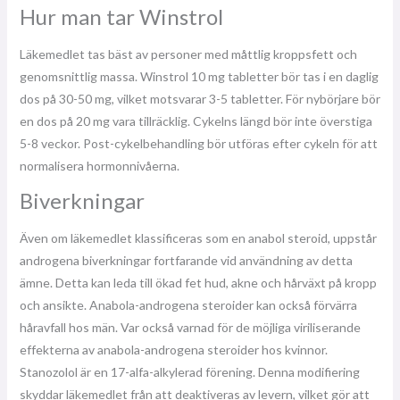
Hur man tar Winstrol
Läkemedlet tas bäst av personer med måttlig kroppsfett och
genomsnittlig massa. Winstrol 10 mg tabletter bör tas i en daglig
dos på 30-50 mg, vilket motsvarar 3-5 tabletter. För nybörjare bör
en dos på 20 mg vara tillräcklig. Cykelns längd bör inte överstiga
5-8 veckor. Post-cykelbehandling bör utföras efter cykeln för att
normalisera hormonnivåerna.
Biverkningar
Även om läkemedlet klassificeras som en anabol steroid, uppstår
androgena biverkningar fortfarande vid användning av detta
ämne. Detta kan leda till ökad fet hud, akne och hårväxt på kropp
och ansikte. Anabola-androgena steroider kan också förvärra
håravfall hos män. Var också varnad för de möjliga viriliserande
effekterna av anabola-androgena steroider hos kvinnor.
Stanozolol är en 17-alfa-alkylerad förening. Denna modifiering
skyddar läkemedlet från att deaktiveras av levern, vilket gör att