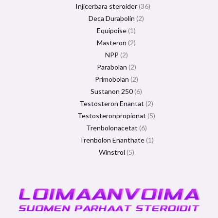
Injicerbara steroider
36
Deca Durabolin
2
Equipoise
1
Masteron
2
NPP
2
Parabolan
2
Primobolan
2
Sustanon 250
6
Testosteron Enantat
2
Testosteronpropionat
5
Trenbolonacetat
6
Trenbolon Enanthate
1
Winstrol
5