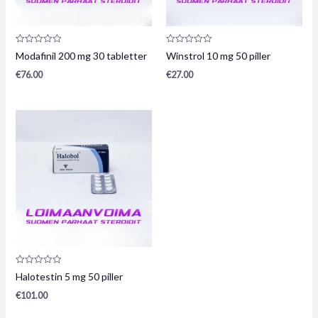
Produktrecension:
Produktrecension:
Modafinil 200 mg 30 tabletter
Winstrol 10 mg 50 piller
0
0
/
/
€
76.00
€
27.00
5
5
Produktrecension:
Halotestin 5 mg 50 piller
0
/
€
101.00
5