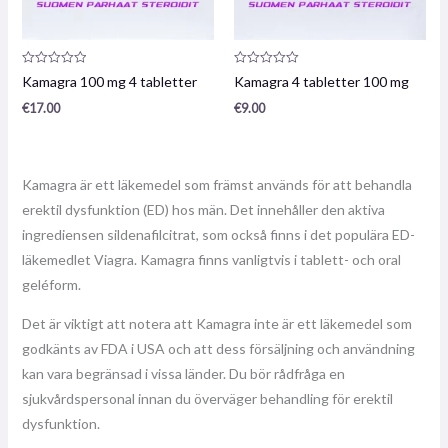
Produktrecension:
Produktrecension:
Kamagra 100 mg 4 tabletter
Kamagra 4 tabletter 100 mg
0
0
/
/
€
17.00
€
9.00
5
5
Kamagra är ett läkemedel som främst används för att behandla
erektil dysfunktion (ED) hos män. Det innehåller den aktiva
ingrediensen sildenafilcitrat, som också finns i det populära ED-
läkemedlet Viagra. Kamagra finns vanligtvis i tablett- och oral
geléform.
Det är viktigt att notera att Kamagra inte är ett läkemedel som
godkänts av FDA i USA och att dess försäljning och användning
kan vara begränsad i vissa länder. Du bör rådfråga en
sjukvårdspersonal innan du överväger behandling för erektil
dysfunktion.