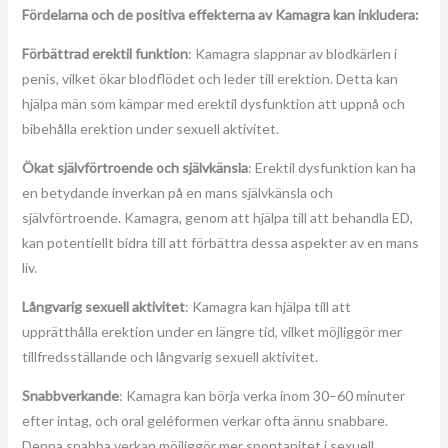
Fördelarna och de positiva effekterna av Kamagra kan inkludera:
Förbättrad erektil funktion
: Kamagra slappnar av blodkärlen i
penis, vilket ökar blodflödet och leder till erektion. Detta kan
hjälpa män som kämpar med erektil dysfunktion att uppnå och
bibehålla erektion under sexuell aktivitet.
Ökat självförtroende och självkänsla
: Erektil dysfunktion kan ha
en betydande inverkan på en mans självkänsla och
självförtroende. Kamagra, genom att hjälpa till att behandla ED,
kan potentiellt bidra till att förbättra dessa aspekter av en mans
liv.
Långvarig sexuell aktivitet
: Kamagra kan hjälpa till att
upprätthålla erektion under en längre tid, vilket möjliggör mer
tillfredsställande och långvarig sexuell aktivitet.
Snabbverkande
: Kamagra kan börja verka inom 30–60 minuter
efter intag, och oral geléformen verkar ofta ännu snabbare.
Denna snabba verkan möjliggör mer spontanitet i sexuell