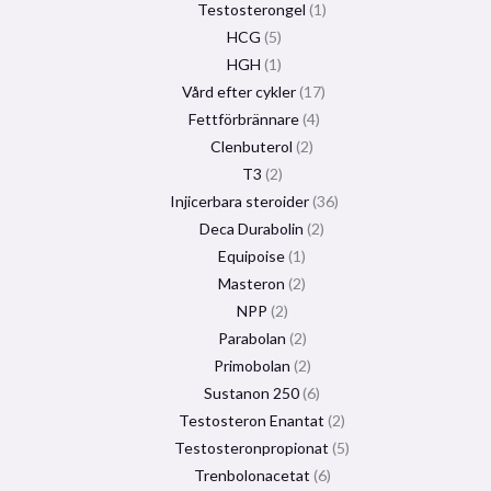
Testosterongel
1
HCG
5
HGH
1
Vård efter cykler
17
Fettförbrännare
4
Clenbuterol
2
T3
2
Injicerbara steroider
36
Deca Durabolin
2
Equipoise
1
Masteron
2
NPP
2
Parabolan
2
Primobolan
2
Sustanon 250
6
Testosteron Enantat
2
Testosteronpropionat
5
Trenbolonacetat
6