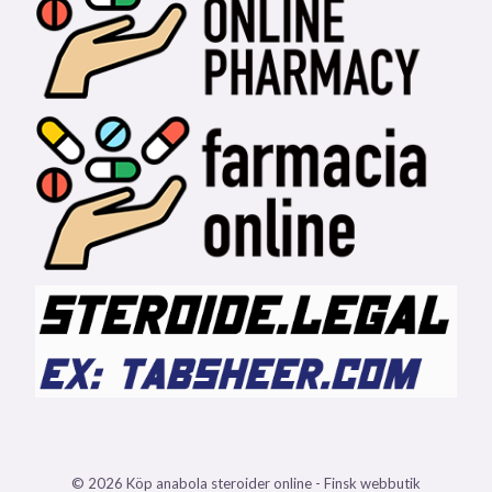
© 2026 Köp anabola steroider online - Finsk webbutik