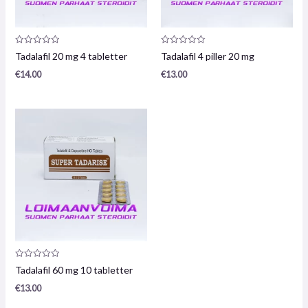
Produktrecension:
Produktrecension:
Tadalafil 20 mg 4 tabletter
Tadalafil 4 piller 20 mg
0
0
/
/
€
14.00
€
13.00
5
5
Produktrecension:
Tadalafil 60 mg 10 tabletter
0
/
€
13.00
5