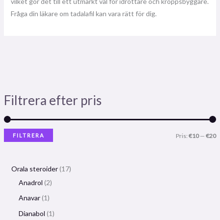
vilket gör det till ett utmärkt val för idrottare och kroppsbyggare.
Fråga din läkare om tadalafil kan vara rätt för dig.
Filtrera efter pris
FILTRERA
Pris:
€10
—
€20
Orala steroider
17
Anadrol
2
Anavar
1
Dianabol
1