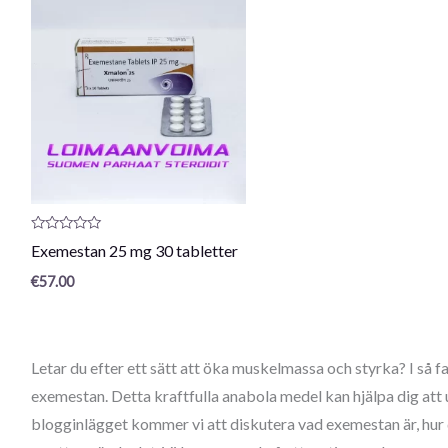
Produktrecension:
Exemestan 25 mg 30 tabletter
0
/
€
57.00
5
Letar du efter ett sätt att öka muskelmassa och styrka? I så fa
exemestan. Detta kraftfulla anabola medel kan hjälpa dig att u
blogginlägget kommer vi att diskutera vad exemestan är, hur