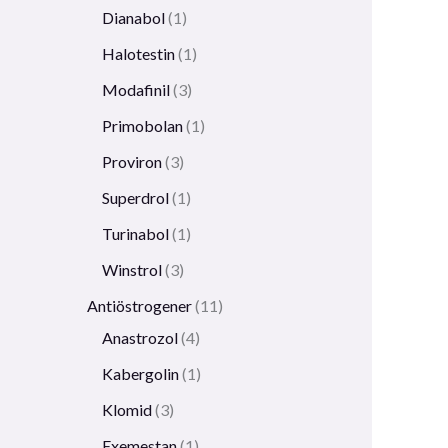
Dianabol
1
Halotestin
1
Modafinil
3
Primobolan
1
Proviron
3
Superdrol
1
Turinabol
1
Winstrol
3
Antiöstrogener
11
Anastrozol
4
Kabergolin
1
Klomid
3
Exemestan
1