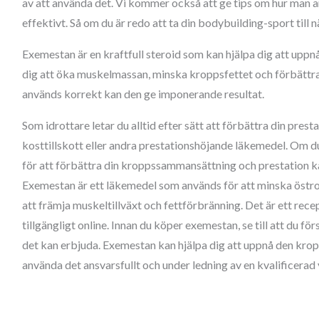
av att använda det. Vi kommer också att ge tips om hur man
effektivt. Så om du är redo att ta din bodybuilding-sport till nä
Exemestan är en kraftfull steroid som kan hjälpa dig att uppnå 
dig att öka muskelmassan, minska kroppsfettet och förbättra 
används korrekt kan den ge imponerande resultat.
Som idrottare letar du alltid efter sätt att förbättra din presta
kosttillskott eller andra prestationshöjande läkemedel. Om du 
för att förbättra din kroppssammansättning och prestation ka
Exemestan är ett läkemedel som används för att minska östroge
att främja muskeltillväxt och fettförbränning. Det är ett rec
tillgängligt online. Innan du köper exemestan, se till att du fö
det kan erbjuda. Exemestan kan hjälpa dig att uppnå den kropp 
använda det ansvarsfullt och under ledning av en kvalificerad