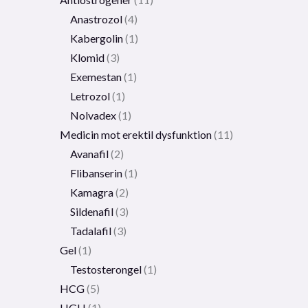
Anastrozol
4
Kabergolin
1
Klomid
3
Exemestan
1
Letrozol
1
Nolvadex
1
Medicin mot erektil dysfunktion
11
Avanafil
2
Flibanserin
1
Kamagra
2
Sildenafil
3
Tadalafil
3
Gel
1
Testosterongel
1
HCG
5
HGH
1