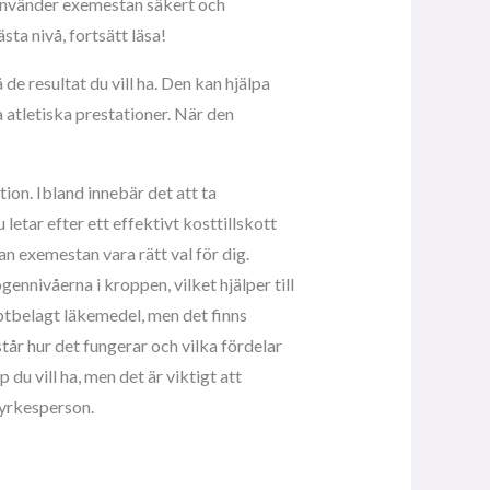
 använder exemestan säkert och
sta nivå, fortsätt läsa!
de resultat du vill ha. Den kan hjälpa
atletiska prestationer. När den
tion. Ibland innebär det att ta
letar efter ett effektivt kosttillskott
n exemestan vara rätt val för dig.
nnivåerna i kroppen, vilket hjälper till
eptbelagt läkemedel, men det finns
rstår hur det fungerar och vilka fördelar
du vill ha, men det är viktigt att
 yrkesperson.