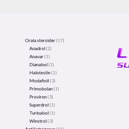
Orala steroider
17
Anadrol
2
Anavar
1
Dianabol
1
Halotestin
1
Modafinil
3
Primobolan
1
Proviron
3
Superdrol
1
Turinabol
1
Winstrol
3
Antiöstrogener
11