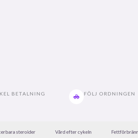
KEL BETALNING
FÖLJ ORDNINGEN
icerbara steroider
Vård efter cykeln
Fettförbrän