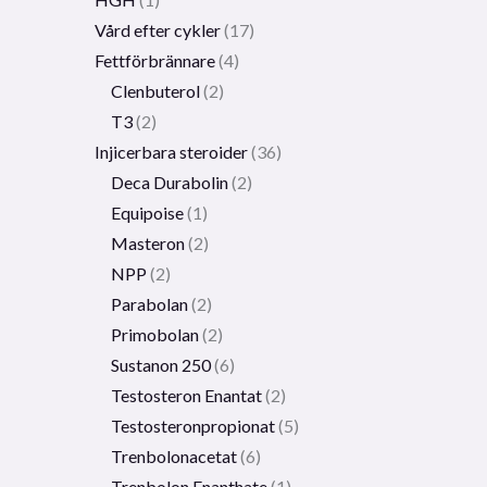
Vård efter cykler
17
Fettförbrännare
4
Clenbuterol
2
T3
2
Injicerbara steroider
36
Deca Durabolin
2
Equipoise
1
Masteron
2
NPP
2
Parabolan
2
Primobolan
2
Sustanon 250
6
Testosteron Enantat
2
Testosteronpropionat
5
Trenbolonacetat
6
Trenbolon Enanthate
1