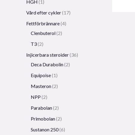
HGH
1
Vård efter cykler
17
Fettförbrännare
4
Clenbuterol
2
T3
2
Injicerbara steroider
36
Deca Durabolin
2
Equipoise
1
Masteron
2
NPP
2
Parabolan
2
Primobolan
2
Sustanon 250
6