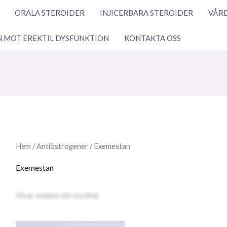
ORALA STEROIDER
INJICERBARA STEROIDER
VÅRD
N MOT EREKTIL DYSFUNKTION
KONTAKTA OSS
Hem
/
Antiöstrogener
/ Exemestan
Exemestan
Visar endast ett resultat