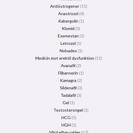
Antiöstrogener
11
Anastrozol
4
Kabergolin
1
Klomid
3
Exemestan
1
Letrozol
1
Nolvadex
1
Medicin mot erektil dysfunktion
11
Avanafil
2
Flibanserin
1
Kamagra
2
Sildenafil
3
Tadalafil
3
Gel
1
Testosterongel
1
HCG
5
HGH
1
Vård efter cykler
17